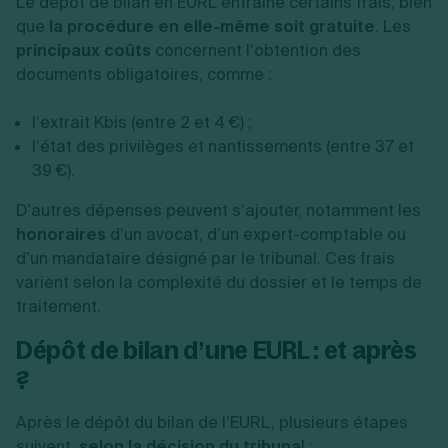
Le dépôt de bilan en EURL entraîne certains frais, bien
que
la procédure en elle-même soit gratuite
. Les
principaux coûts
concernent l’obtention des
documents obligatoires, comme :
l’extrait Kbis (entre 2 et 4 €) ;
l’état des privilèges et nantissements (entre 37 et
39 €).
D’autres dépenses peuvent s’ajouter, notamment les
honoraires
d’un avocat, d’un expert-comptable ou
d’un mandataire désigné par le tribunal. Ces frais
varient selon la complexité du dossier et le temps de
traitement.
Dépôt de bilan d’une EURL : et après
?
Après le dépôt du bilan de l’EURL, plusieurs étapes
suivent,
selon la décision du tribuna
l :