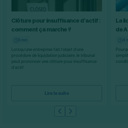
Clôture pour insuffisance d’actif :
La li
comment ça marche ?
de A
5 mn
4 
Lorsqu’une entreprise fait l’objet d’une
Pourqu
procédure de liquidation judiciaire, le tribunal
simpli
peut prononcer une clôture pour insuffisance
condit
d’actif.
Lire la suite
Slide précédente
Slide suivante