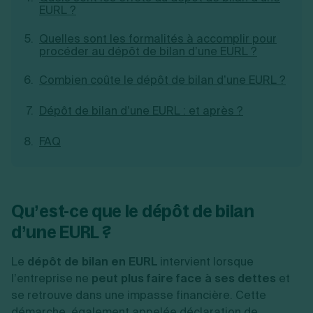
EURL ?
Création d'EURL
Toutes les modifications
Je suis autonome
Création de SASU
Quelles sont les formalités à accomplir pour
Je souhaite être accompagné
Création de SARL
procéder au dépôt de bilan d’une EURL ?
Création de SAS
Création de SCI
Combien coûte le dépôt de bilan d’une EURL ?
Création d'association
Découvrez notre cabinet d'expertise
Aides à la création d’entreprise
comptable LS Compta
Dépôt de bilan d’une EURL : et après ?
Ouverture compte pro
Fermeture d’une entreprise
FAQ
Création d'entreprise
Qu’est-ce que le dépôt de bilan
d’une EURL ?
Le
dépôt de bilan en EURL
intervient lorsque
l’entreprise ne
peut plus faire face à ses dettes
et
se retrouve dans une impasse financière. Cette
démarche, également appelée déclaration de