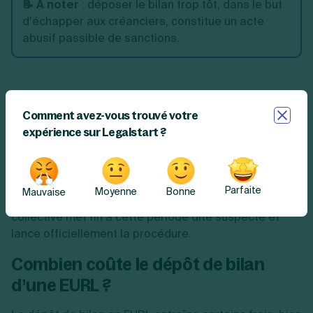
📝 À noter
: déposer le bilan trop tôt, dans le but
d’échapper aux créanciers, constitue un acte
abusif passible de sanctions.
Lors du jugement, les juges déterminent
précisément
Comment avez-vous trouvé votre
la date de la cessation des paiements
. Cette date
expérience sur Legalstart ?
marque le début de la période durant laquelle
certains actes du gérant peuvent être annulés
(annulation d’un paiement anticipé des dettes, par
exemple). Cette période ne peut pas dépasser 18
Parfaite
Moyenne
Bonne
Mauvaise
mois. Le jugement d’ouverture de la procédure
collective met fin à cette période dite suspecte et
lance officiellement la procédure.
Combien coûte le dépôt de bilan
d’une EURL ?