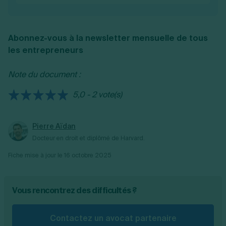
La liquidation judiciaire permet de mettre fin
judiciaire. Ainsi, la liquidation fait partie de la
aux difficultés financières d’une entreprise en
procédure du dépôt de bilan. Elle entraîne
arrêtant son activité et en vendant ses biens
automatiquement la fermeture de
Abonnez-vous à la newsletter mensuelle de tous
pour rembourser ses dettes. C’est aussi une
l’entreprise, ce qui n’est pas le cas du dépôt
les entrepreneurs
façon de repartir sur de nouvelles bases,
de bilan (en cas de redressement judiciaire).
sans accumuler davantage de dettes.
Note du document :
5,0 - 2 vote(s)
Pierre Aïdan
Docteur en droit et diplômé de Harvard.
Fiche mise à jour le
16 octobre 2025
Vous rencontrez des difficultés ?
Contactez un avocat partenaire