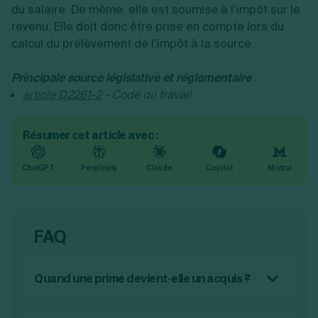
du salaire. De même, elle est soumise à l’impôt sur le
revenu. Elle doit donc être prise en compte lors du
calcul du prélèvement de l’impôt à la source.
Principale source législative et réglementaire
:
article D2261-2
- Code du travail
Résumer cet article avec :
ChatGPT
Perplexity
Claude
Copilot
Mistral
FAQ
Quand une prime devient-elle un acquis ?
La prime devient un usage d’entreprise quand
elle est réglée de manière régulière durant au