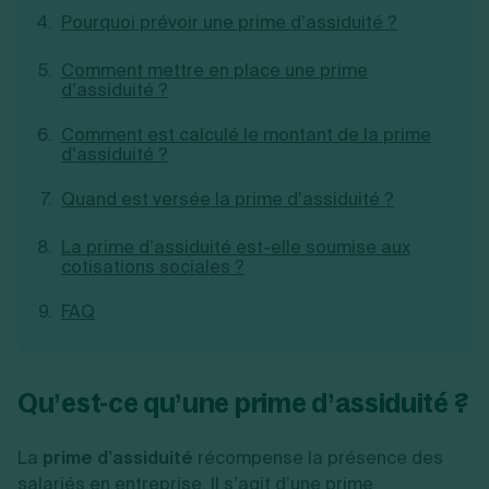
Création d'EURL
Pourquoi prévoir une prime d’assiduité ?
Toutes les modifications
Je suis autonome
Création de SASU
Je souhaite être accompagné
Création de SARL
Comment mettre en place une prime
d’assiduité ?
Création de SAS
Création de SCI
Comment est calculé le montant de la prime
Création d'association
Découvrez notre cabinet d'expertise
d’assiduité ?
Aides à la création d’entreprise
comptable LS Compta
Ouverture compte pro
Quand est versée la prime d’assiduité ?
Fermeture d’une entreprise
La prime d’assiduité est-elle soumise aux
cotisations sociales ?
Création d'entreprise
FAQ
Qu’est-ce qu’une prime d’assiduité ?
La
prime d’assiduité
récompense la présence des
salariés en entreprise. Il s’agit d’une
prime