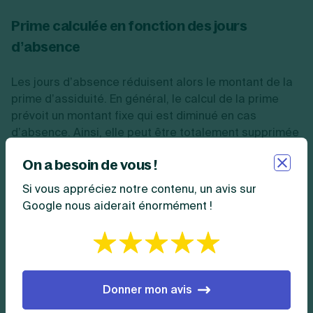
Prime calculée en fonction des jours
d’absence
Les jours d’absence réduisent alors le montant de la
prime d’assiduité. En général, le calcul de la prime
prévoit un montant fixe qui est diminué en cas
d’absence. Ainsi, elle peut être totalement supprimée
en cas d’absence fixée à un nombre de jours précis.
On a besoin de vous !
Par exemple, une prime de 200 € peut être octroyée
Si vous appréciez notre contenu, un avis sur
chaque mois. Un salarié qui est absent 5 jours, verra
Google nous aiderait énormément !
cette prime passer à 100 €. S’il s’absente 10 jours,
elle sera supprimée. Ce
mode de calcul
pénalise
moins les employés pour les absences brèves, par
exemple un congé pour enfant malade.
Donner mon avis
Quand est versée la prime