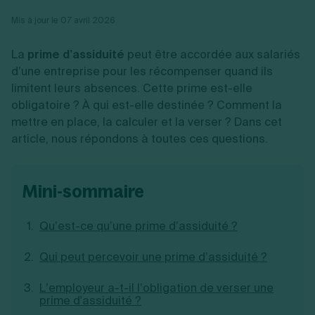
Vente en ligne
Fiches SASU
Micro entreprise
Cession d'actions
Services aux entreprises
Mis à jour le 07 avril 2026
Fiches SAS
LMNP
Transmission universelle de patrimoine
Construction/travaux
Fiches EURL
Par métier
Augmentation de capital
Restauration
La
prime d’assiduité
peut être accordée aux salariés
Fiches SARL
Réduction de capital
Commerce
Fiches SCI
d’une entreprise pour les récompenser quand ils
Gérer son entreprise
Conseil/finance
Transport
Fiches auto-entrepreneur
limitent leurs absences. Cette prime est-elle
Vente en ligne
Autres
Fiches association
obligatoire ? À qui est-elle destinée ? Comment la
Services aux entreprises
Gestion comptable
Ressources
Toutes les fiches sur la création
Construction/travaux
Approbation des comptes
mettre en place, la calculer et la verser ? Dans cet
Autres démarches
Restauration
Dépôt de marque
article, nous répondons à toutes ces questions.
Simulateur de choix de forme juridique
Commerce
Recherche d'antériorité
Calcul de charges sociales
Gestion d’entreprise
Transport
Protection des créations
Estimation du coût de création
Fermeture d’entreprise
Autres
Confidentialité de l'adresse du dirigeant
Calcul d'éligibilité à l'ACRE
mini-sommaire
Exercice d’un métier
Par fonctionnalité
Fermer son entreprise
Vérification de la disponibilité du nom d'entreprise
Recouvrement de factures
Générateur de mentions légales
Gérer ses salariés
Qu’est-ce qu’une prime d’assiduité ?
Logiciel de facturation
Radiation auto entrepreneur
Sélection de fiches pratiques
Logiciel de comptabilité
Mise en sommeil
Gestion des achats
Qui peut percevoir une prime d’assiduité ?
Dissolution-liquidation
Ouvrir sa société
Gestion de la trésorerie
Création d'entreprise
Dépôt de bilan
Création d'entreprise
Bilans et déclarations fiscales
L’employeur a-t-il l’obligation de verser une
Création de micro-entreprise
prime d'assiduité ?
Par besoin
Devenir auto entrepreneur