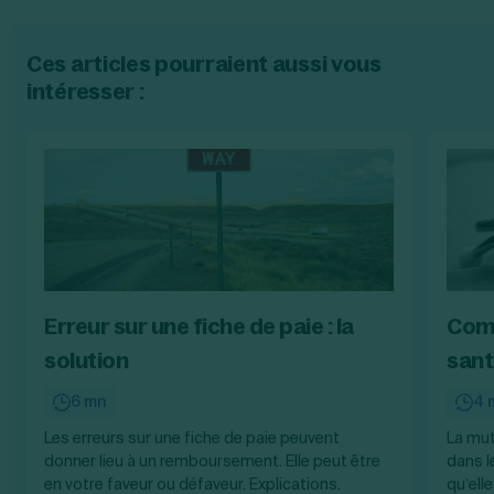
Ces articles pourraient aussi vous
intéresser :
Erreur sur une fiche de paie : la
Comm
solution
sant
6 mn
4 
Les erreurs sur une fiche de paie peuvent
La mut
donner lieu à un remboursement. Elle peut être
dans l
en votre faveur ou défaveur. Explications.
qu’ell