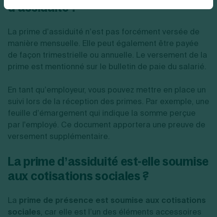
d’assiduité ?
La prime d’assiduité n’est pas forcément versée de
manière mensuelle. Elle peut également être payée
de façon trimestrielle ou annuelle. Le versement de la
prime est mentionné sur le bulletin de paie du salarié.
En tant qu’employeur, vous pouvez mettre en place un
suivi lors de la réception des primes. Par exemple, une
feuille d’émargement qui indique la somme perçue
par l'employé. Ce document apportera une preuve de
versement supplémentaire.
La prime d’assiduité est-elle soumise
aux cotisations sociales ?
La
prime de présence est soumise aux cotisations
sociales
, car elle est l’un des éléments accessoires