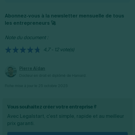
amené à passer la FIMO.
certaines conditions, faire financer sa
formation auprès de son employeur, par
Abonnez-vous à la newsletter mensuelle de tous
l’OPCA (l’Organisme paritaire collecteur
les entrepreneurs 🚀
agréé) ou recourir à son CPF. S’il est
indépendant, il peut demander un prêt
Note du document :
bancaire. Enfin, il est possible de
devenir
chauffeur poids lourd grâce à France
4,7 - 12 vote(s)
Travail (anciennement Pôle emploi)
.
L’organisme propose des aides aux
personnes en recherche d’emploi, qu’elles
Pierre Aïdan
soient ou non indemnisées.
Docteur en droit et diplômé de Harvard.
Fiche mise à jour le
25 octobre 2025
Vous souhaitez créer votre entreprise ?
Avec Legalstart, c'est simple, rapide et au meilleur
prix garanti.