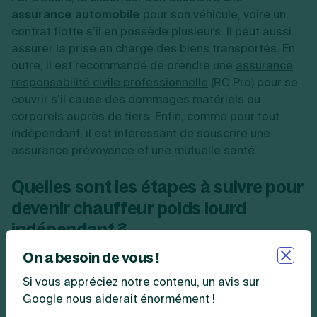
assurance automobile
pour son véhicule, voire un
contrat flotte s’il en possède plusieurs. Il peut aussi
assurer la prise en charge des biens transportés. En
outre, il est recommandé de prendre une
assurance
responsabilité civile professionnelle
(RC Pro) pour se
couvrir s’il cause des dommages matériels ou
corporels auprès de tiers. Enfin, comme pour tout
indépendant, il est intéressant de souscrire une
assurance prévoyance et une mutuelle santé.
Quelles sont les étapes à suivre pour
devenir chauffeur poids lourd
indépendant ?
On a besoin de vous !
Afin de devenir conducteur indépendant de véhicules
lourds, il faut :
Si vous appréciez notre contenu, un avis sur
Google nous aiderait énormément !
faire une étude de marché ;