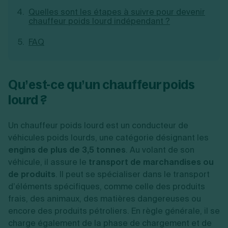
Création d'EURL
Toutes les modifications
Quelles sont les étapes à suivre pour devenir
Je suis autonome
Création de SASU
chauffeur poids lourd indépendant ?
Je souhaite être accompagné
Création de SARL
FAQ
Création de SAS
Création de SCI
Création d'association
Découvrez notre cabinet d'expertise
Aides à la création d’entreprise
comptable LS Compta
Qu’est-ce qu’un chauffeur poids
Ouverture compte pro
Fermeture d’une entreprise
lourd ?
Un chauffeur poids lourd est un conducteur de
véhicules poids lourds, une catégorie désignant les
Création d'entreprise
engins de plus de 3,5 tonnes
. Au volant de son
véhicule, il assure le
transport de marchandises ou
de produits
. Il peut se spécialiser dans le transport
d’éléments spécifiques, comme celle des produits
frais, des animaux, des matières dangereuses ou
encore des produits pétroliers. En règle générale, il se
charge également de la phase de chargement et de