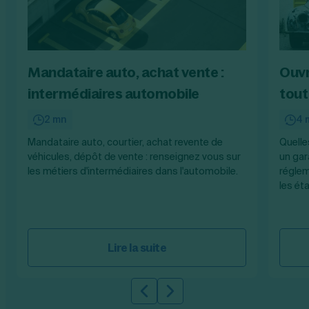
Mandataire auto, achat vente :
Ouvr
intermédiaires automobile
tout 
2 mn
4 
Mandataire auto, courtier, achat revente de
Quelle
véhicules, dépôt de vente : renseignez vous sur
un gar
les métiers d'intermédiaires dans l'automobile.
réglem
les ét
Lire la suite
Slide précédente
Slide suivante