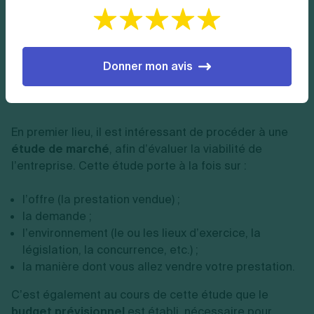
créer un business plan ;
choisir un statut juridique approprié ;
réaliser les démarches de création d’entreprise ;
rechercher des missions.
Donner mon avis
Faire une étude de marché
En premier lieu, il est intéressant de procéder à une
étude de marché
, afin d’évaluer la viabilité de
l’entreprise. Cette étude porte à la fois sur :
l’offre (la prestation vendue) ;
la demande ;
l’environnement (le ou les lieux d’exercice, la
législation, la concurrence, etc.) ;
la manière dont vous allez vendre votre prestation.
C’est également au cours de cette étude que le
budget prévisionnel
est établi, nécessaire pour