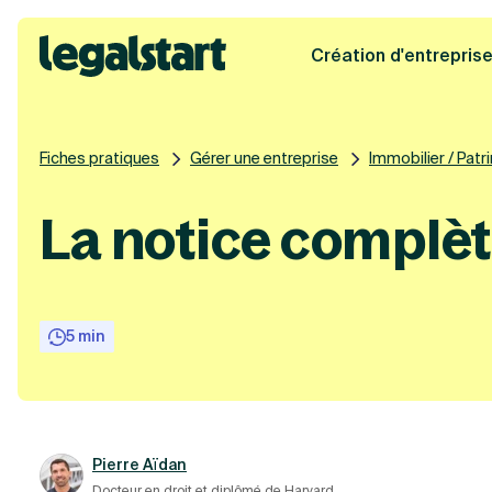
Création d'entrepris
Legalstart
Fiches pratiques
Gérer une entreprise
Immobilier / Patr
La notice complèt
5 min
Pierre Aïdan
Docteur en droit et diplômé de Harvard.