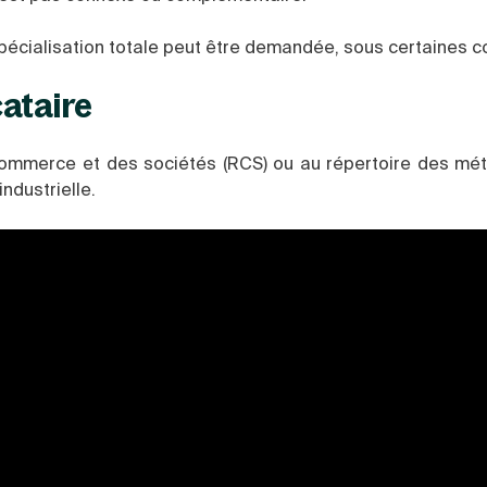
pécialisation totale peut être demandée, sous certaines c
cataire
ommerce et des sociétés (RCS) ou au répertoire des méti
ndustrielle.