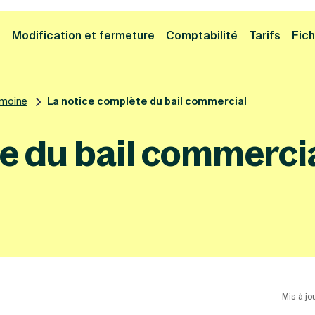
Cliquez ici pour reprendre votre démarche
Fermer la
e
Modification et fermeture
Comptabilité
Tarifs
Fich
imoine
La notice complète du bail commercial
e du bail commerci
Mis à jou