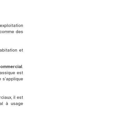
exploitation
e, comme des
abitation et
commercial
.
lassique est
e s’applique
iaux, il est
cal à usage