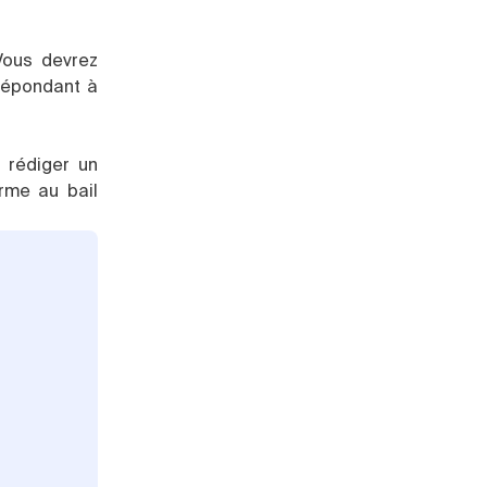
Vous devrez
 répondant à
 rédiger un
rme au bail