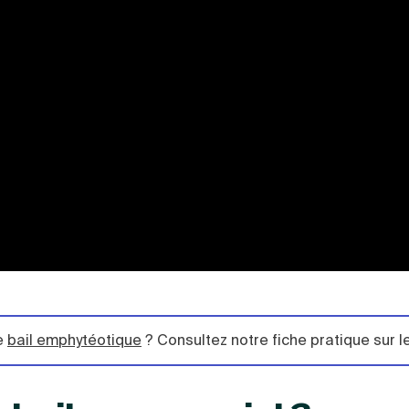
le
bail emphytéotique
? Consultez notre fiche pratique sur le