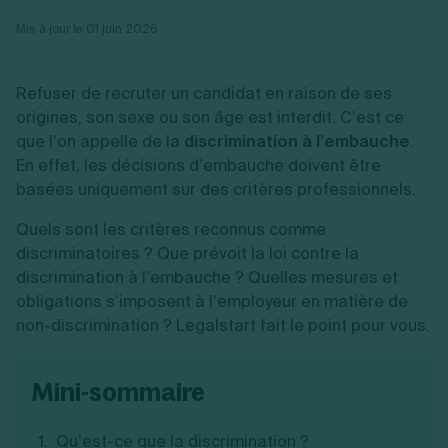
Vente en ligne
Fiches SASU
Micro entreprise
Cession d'actions
Services aux entreprises
Mis à jour le 01 juin 2026
Fiches SAS
LMNP
Transmission universelle de patrimoine
Construction/travaux
Fiches EURL
Par métier
Augmentation de capital
Restauration
Fiches SARL
Réduction de capital
Commerce
Refuser de recruter un candidat en raison de ses
Fiches SCI
Gérer son entreprise
Conseil/finance
Transport
origines, son sexe ou son âge est interdit. C’est ce
Fiches auto-entrepreneur
Vente en ligne
Autres
que l’on appelle de la
Fiches association
discrimination à l’embauche
.
Services aux entreprises
Gestion comptable
Ressources
Toutes les fiches sur la création
En effet, les décisions d’embauche doivent être
Construction/travaux
Approbation des comptes
Autres démarches
basées uniquement sur des critères professionnels.
Restauration
Dépôt de marque
Simulateur de choix de forme juridique
Commerce
Recherche d'antériorité
Calcul de charges sociales
Quels sont les critères reconnus comme
Gestion d’entreprise
Transport
Protection des créations
Estimation du coût de création
Fermeture d’entreprise
discriminatoires ? Que prévoit la loi contre la
Autres
Confidentialité de l'adresse du dirigeant
Calcul d'éligibilité à l'ACRE
Exercice d’un métier
Par fonctionnalité
Fermer son entreprise
discrimination à l’embauche ? Quelles mesures et
Vérification de la disponibilité du nom d'entreprise
Recouvrement de factures
obligations s’imposent à l’employeur en matière de
Générateur de mentions légales
Gérer ses salariés
Logiciel de facturation
Radiation auto entrepreneur
non-discrimination ? Legalstart fait le point pour vous.
Sélection de fiches pratiques
Logiciel de comptabilité
Mise en sommeil
Gestion des achats
Dissolution-liquidation
Ouvrir sa société
Gestion de la trésorerie
Création d'entreprise
Dépôt de bilan
mini-sommaire
Création d'entreprise
Bilans et déclarations fiscales
Création de micro-entreprise
Qu’est-ce que la discrimination ?
Par besoin
Devenir auto entrepreneur