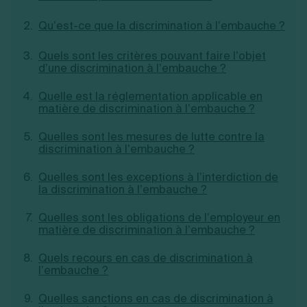
Création d'EURL
Toutes les modifications
Je suis autonome
Qu’est-ce que la discrimination à l’embauche ?
Création de SASU
Je souhaite être accompagné
Création de SARL
Quels sont les critères pouvant faire l’objet
Création de SAS
d’une discrimination à l’embauche ?
Création de SCI
Création d'association
Découvrez notre cabinet d'expertise
Quelle est la réglementation applicable en
Aides à la création d’entreprise
comptable LS Compta
matière de discrimination à l’embauche ?
Ouverture compte pro
Fermeture d’une entreprise
Quelles sont les mesures de lutte contre la
discrimination à l’embauche ?
Quelles sont les exceptions à l’interdiction de
Création d'entreprise
la discrimination à l’embauche ?
Quelles sont les obligations de l’employeur en
matière de discrimination à l’embauche ?
Quels recours en cas de discrimination à
l’embauche ?
Quelles sanctions en cas de discrimination à