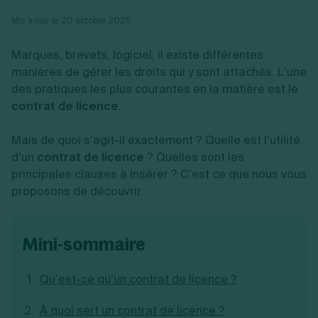
Vente en ligne
Fiches SASU
Micro entreprise
Cession d'actions
Services aux entreprises
Mis à jour le 20 octobre 2025
Fiches SAS
LMNP
Transmission universelle de patrimoine
Construction/travaux
Fiches EURL
Par métier
Augmentation de capital
Restauration
Marques, brevets, logiciel, il existe différentes
Fiches SARL
Réduction de capital
Commerce
Fiches SCI
manières de gérer les droits qui y sont attachés. L’une
Gérer son entreprise
Conseil/finance
Transport
Fiches auto-entrepreneur
des pratiques les plus courantes en la matière est le
Vente en ligne
Autres
Fiches association
contrat de licence
Services aux entreprises
.
Gestion comptable
Ressources
Toutes les fiches sur la création
Construction/travaux
Approbation des comptes
Autres démarches
Restauration
Dépôt de marque
Mais de quoi s’agit-il exactement ? Quelle est l’utilité
Simulateur de choix de forme juridique
Commerce
Recherche d'antériorité
Calcul de charges sociales
d’un
contrat de licence
? Quelles sont les
Gestion d’entreprise
Transport
Protection des créations
Estimation du coût de création
principales clauses à insérer ? C’est ce que nous vous
Fermeture d’entreprise
Autres
Confidentialité de l'adresse du dirigeant
Calcul d'éligibilité à l'ACRE
proposons de découvrir.
Exercice d’un métier
Par fonctionnalité
Fermer son entreprise
Vérification de la disponibilité du nom d'entreprise
Recouvrement de factures
Générateur de mentions légales
Gérer ses salariés
Logiciel de facturation
Radiation auto entrepreneur
Sélection de fiches pratiques
mini-sommaire
Logiciel de comptabilité
Mise en sommeil
Gestion des achats
Dissolution-liquidation
Ouvrir sa société
Gestion de la trésorerie
Création d'entreprise
Dépôt de bilan
Qu’est-ce qu’un contrat de licence ?
Création d'entreprise
Bilans et déclarations fiscales
Création de micro-entreprise
À quoi sert un contrat de licence ?
Par besoin
Devenir auto entrepreneur