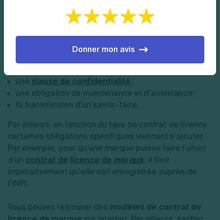
dans un contrat de licence
Il est ainsi possible de prévoir :
Donner mon avis
une clause d’exclusivité ;
une
clause de non-concurrence
;
une
clause de confidentialité
;
une obligation de maintenance et d’assistance ;
la transmission d’un savoir-faire.
Par ailleurs, en fonction du type de contrat de licence,
certaines obligations spécifiques viennent s’ajouter.
Par exemple, pour qu’une marque puisse faire l’objet
d’un
contrat de licence de marque
, il faut
impérativement qu’elle soit enregistrée auprès de
l’INPI.
Vous pouvez retrouver des
modèles de contrat de
licence de marque
sur internet. Par ailleurs, sachez