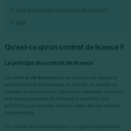
Création d'EURL
Toutes les modifications
Que doit contenir un contrat de licence ?
Je suis autonome
Création de SASU
Je souhaite être accompagné
Création de SARL
FAQ
Création de SAS
Création de SCI
Création d'association
Découvrez notre cabinet d'expertise
Aides à la création d’entreprise
comptable LS Compta
Qu’est-ce qu’un contrat de licence ?
Ouverture compte pro
Fermeture d’une entreprise
Le principe du contrat de licence
Le
contrat de licence
est un contrat par lequel le
Création d'entreprise
propriétaire d’une marque, un brevet, un dessin ou
modèle ou encore d’un logiciel par exemple, autorise
une autre personne (le licencié) à exploiter son
produit ou son service dans le cadre de son activité
commerciale.
Un contrat est essentiel pour ce type d’exploitation,