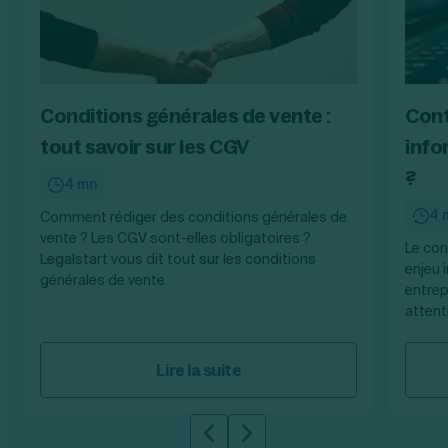
Conditions générales de vente :
Cont
tout savoir sur les CGV
info
?
4 mn
4 
Comment rédiger des conditions générales de
vente ? Les CGV sont-elles obligatoires ?
Le con
Legalstart vous dit tout sur les conditions
enjeu
générales de vente.
entrep
attent
Lire la suite
Slide précédente
Slide suivante