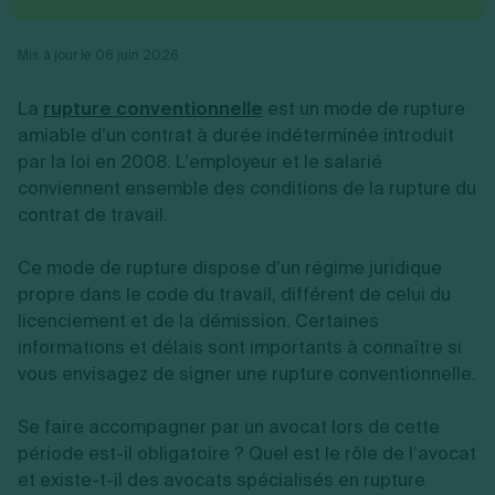
Vente en ligne
Fiches SASU
Micro entreprise
Cession d'actions
Services aux entreprises
Fiches SAS
LMNP
Transmission universelle de patrimoine
Construction/travaux
Mis à jour le 08 juin 2026
Fiches EURL
Par métier
Augmentation de capital
Restauration
Fiches SARL
Réduction de capital
Commerce
La
rupture conventionnelle
est un mode de rupture
Fiches SCI
Gérer son entreprise
Conseil/finance
Transport
Fiches auto-entrepreneur
amiable d’un contrat à durée indéterminée introduit
Vente en ligne
Autres
Fiches association
par la loi en 2008. L'employeur et le salarié
Services aux entreprises
Gestion comptable
Ressources
Toutes les fiches sur la création
conviennent ensemble des conditions de la rupture du
Construction/travaux
Approbation des comptes
Autres démarches
Restauration
Dépôt de marque
contrat de travail.
Simulateur de choix de forme juridique
Commerce
Recherche d'antériorité
Calcul de charges sociales
Gestion d’entreprise
Transport
Protection des créations
Estimation du coût de création
Ce mode de rupture dispose d’un régime juridique
Fermeture d’entreprise
Autres
Confidentialité de l'adresse du dirigeant
Calcul d'éligibilité à l'ACRE
propre dans le code du travail, différent de celui du
Exercice d’un métier
Par fonctionnalité
Fermer son entreprise
Vérification de la disponibilité du nom d'entreprise
licenciement et de la démission. Certaines
Recouvrement de factures
Générateur de mentions légales
informations et délais sont importants à connaître si
Gérer ses salariés
Logiciel de facturation
Radiation auto entrepreneur
Sélection de fiches pratiques
vous envisagez de signer une rupture conventionnelle.
Logiciel de comptabilité
Mise en sommeil
Gestion des achats
Dissolution-liquidation
Ouvrir sa société
Se faire accompagner par un avocat lors de cette
Gestion de la trésorerie
Création d'entreprise
Dépôt de bilan
Création d'entreprise
Bilans et déclarations fiscales
période est-il obligatoire ? Quel est le rôle de l’avocat
Création de micro-entreprise
et existe-t-il des avocats spécialisés en rupture
Par besoin
Devenir auto entrepreneur