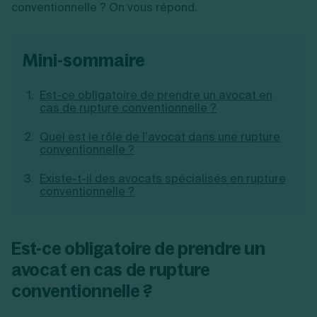
conventionnelle ? On vous répond.
Création d'EURL
Toutes les modifications
Je suis autonome
Création de SASU
Je souhaite être accompagné
Création de SARL
mini-sommaire
Création de SAS
Création de SCI
Création d'association
Découvrez notre cabinet d'expertise
Est-ce obligatoire de prendre un avocat en
Aides à la création d’entreprise
comptable LS Compta
cas de rupture conventionnelle ?
Ouverture compte pro
Fermeture d’une entreprise
Quel est le rôle de l’avocat dans une rupture
conventionnelle ?
Existe-t-il des avocats spécialisés en rupture
conventionnelle ?
Création d'entreprise
Est-ce obligatoire de prendre un
avocat en cas de rupture
conventionnelle ?