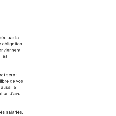
rée par la
e obligation
conviennent,
 les
ot sera :
libre de vos
 aussi le
ation d’avoir
és salariés.