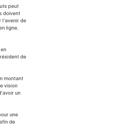
tuts peut
ls doivent
 l’avenir de
en ligne,
 en
président de
’un montant
e vision
d’avoir un
 pour une
afin de