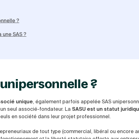
nnelle ?
à une SAS ?
 unipersonnelle ?
ssocié unique
, également parfois appelée
SAS unipersonne
 un seul associé-fondateur. La
SASU est un statut juridiq
uls en société dans leur projet professionnel.
preneuriaux de tout type (commercial, libéral ou encore ar
fonctionnement et la liberté statutaire offerte aux entrepr