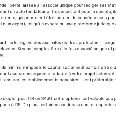
ande liberté laissée à l’associé unique pour rédiger ses sta
 étant un acte fondateur et très important pour la société, i
les erreurs, qui pourraient être lourdes de conséquences pour
 à un expert, tel qu'un avocat ou une plateforme juridique 
eant
: si le régime des assimilés est très protecteur, il exige
élevées. Si vous comptez être à la fois associé unique et 
te.
s de minimum imposé, le capital social peut parfois être d
ontant assez conséquent et adapté à votre projet selon votr
 et rassurer les établissements bancaires, il est préférable 
ble d'opter pour l’IR en SASU, cette option n’est valable que
mposé à l’IS. De plus, certaines conditions sont à respecter 