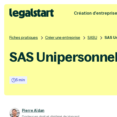
Création d'entrepris
Legalstart
Fiches pratiques
Créer une entreprise
SASU
SAS Un
SAS Unipersonnelle
5 min
Pierre Aïdan
Docteur en droit et diplômé de Harvard.