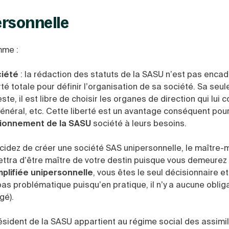
ersonnelle
mme :
ciété
: la rédaction des statuts de la SASU n’est pas encad
rté totale pour définir l’organisation de sa société. Sa seul
e, il est libre de choisir les organes de direction qui lui 
énéral, etc. Cette liberté est un avantage conséquent pour
ionnement de la SASU
société à leurs besoins.
écidez de créer une société SAS unipersonnelle, le maître-m
tra d’être maître de votre destin puisque vous demeurez 
mplifiée unipersonnelle
, vous êtes le seul décisionnaire et
t pas problématique puisqu’en pratique, il n’y a aucune oblig
gé).
résident de la SASU appartient au régime social des assimil