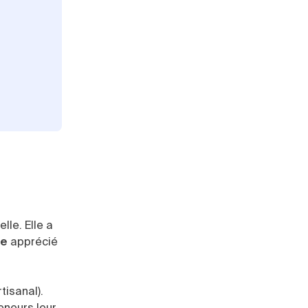
lle. Elle a
ue
apprécié
tisanal).
eneurs leur