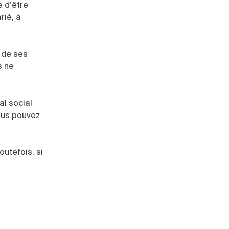
e d’être
rié, à
t de ses
s ne
al social
ous pouvez
outefois, si