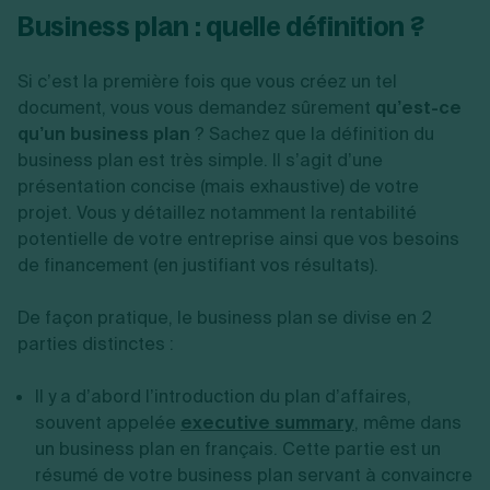
Business plan : quelle définition ?
Création d'EURL
Toutes les modifications
Je suis autonome
Création de SASU
Je souhaite être accompagné
Création de SARL
Si c’est la première fois que vous créez un tel
Création de SAS
document, vous vous demandez sûrement
qu’est-ce
Création de SCI
qu’un business plan
? Sachez que la définition du
Création d'association
Découvrez notre cabinet d'expertise
business plan est très simple. Il s’agit d’une
Aides à la création d’entreprise
comptable LS Compta
Ouverture compte pro
présentation concise (mais exhaustive) de votre
Fermeture d’une entreprise
projet. Vous y détaillez notamment la rentabilité
potentielle de votre entreprise ainsi que vos besoins
de financement (en justifiant vos résultats).
Création d'entreprise
De façon pratique, le business plan se divise en 2
parties distinctes :
Il y a d’abord l’introduction du plan d’affaires,
souvent appelée
executive summary
, même dans
un business plan en français. Cette partie est un
résumé de votre business plan servant à convaincre