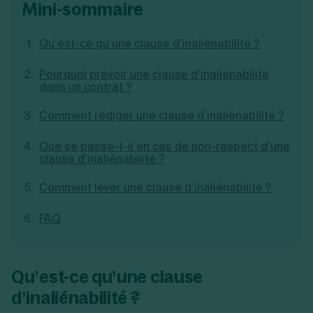
mini-sommaire
Création d'EURL
Toutes les modifications
Je suis autonome
Création de SASU
Je souhaite être accompagné
Création de SARL
Qu’est-ce qu’une clause d’inaliénabilité ?
Création de SAS
Création de SCI
Pourquoi prévoir une clause d’inaliénabilité
dans un contrat ?
Création d'association
Découvrez notre cabinet d'expertise
Aides à la création d’entreprise
comptable LS Compta
Comment rédiger une clause d’inaliénabilité ?
Ouverture compte pro
Fermeture d’une entreprise
Que se passe-t-il en cas de non-respect d’une
clause d’inaliénabilité ?
Comment lever une clause d’inaliénabilité ?
Création d'entreprise
FAQ
Qu’est-ce qu’une clause
d’inaliénabilité ?