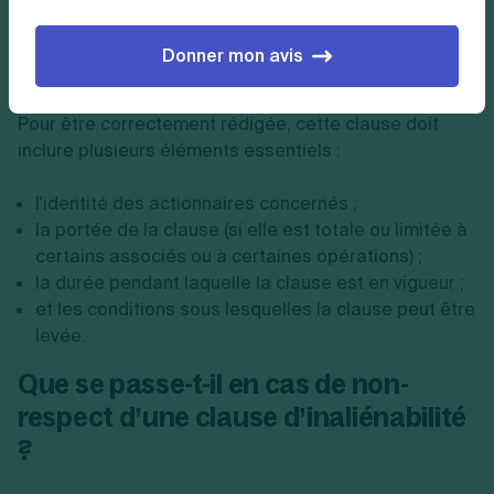
Lorsqu'il s'agit de sociétés par actions simplifiées
(SAS), la clause d'inaliénabilité peut être insérée dans
les statuts de la société ou dans un pacte extra-
Donner mon avis
statutaire.
Pour être correctement rédigée, cette clause doit
inclure plusieurs éléments essentiels :
l'identité des actionnaires concernés ;
la portée de la clause (si elle est totale ou limitée à
certains associés ou à certaines opérations) ;
la durée pendant laquelle la clause est en vigueur ;
et les conditions sous lesquelles la clause peut être
levée.
Que se passe-t-il en cas de non-
respect d’une clause d’inaliénabilité
?