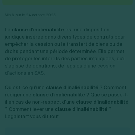
Vente en ligne
Fiches SASU
Micro entreprise
Cession d'actions
Services aux entreprises
Fiches SAS
LMNP
Transmission universelle de patrimoine
Construction/travaux
Mis à jour le 24 octobre 2025
Fiches EURL
Par métier
Augmentation de capital
Restauration
Fiches SARL
Réduction de capital
Commerce
La
clause d'inaliénabilité
est une disposition
Fiches SCI
Gérer son entreprise
Conseil/finance
Transport
Fiches auto-entrepreneur
juridique insérée dans divers types de contrats pour
Vente en ligne
Autres
Fiches association
empêcher la cession ou le transfert de biens ou de
Services aux entreprises
Gestion comptable
Ressources
Toutes les fiches sur la création
droits pendant une période déterminée. Elle permet
Construction/travaux
Approbation des comptes
Autres démarches
Restauration
Dépôt de marque
de protéger les intérêts des parties impliquées, qu'il
Simulateur de choix de forme juridique
Commerce
Recherche d'antériorité
s'agisse de donations, de legs ou d’une
cession
Calcul de charges sociales
Gestion d’entreprise
Transport
Protection des créations
Estimation du coût de création
d’actions en SAS
.
Fermeture d’entreprise
Autres
Confidentialité de l'adresse du dirigeant
Calcul d'éligibilité à l'ACRE
Exercice d’un métier
Par fonctionnalité
Fermer son entreprise
Vérification de la disponibilité du nom d'entreprise
Qu’est-ce qu’une
clause d’inaliénabilité
? Comment
Recouvrement de factures
Générateur de mentions légales
rédiger une
clause d’inaliénabilité
? Que se passe-t-
Gérer ses salariés
Logiciel de facturation
Radiation auto entrepreneur
Sélection de fiches pratiques
il en cas de non-respect d’une
clause d’inaliénabilité
Logiciel de comptabilité
Mise en sommeil
? Comment lever une
clause d’inaliénabilité
?
Gestion des achats
Dissolution-liquidation
Ouvrir sa société
Legalstart vous dit tout.
Gestion de la trésorerie
Création d'entreprise
Dépôt de bilan
Création d'entreprise
Bilans et déclarations fiscales
Création de micro-entreprise
Par besoin
Devenir auto entrepreneur