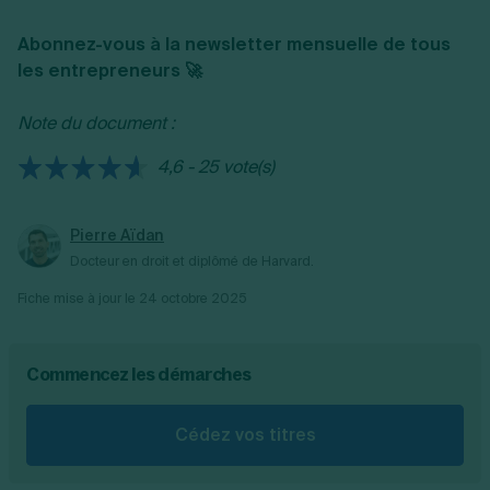
qu'une clause d'agrément soumet la cession
Abonnez-vous à la newsletter mensuelle de tous
à l'approbation préalable des autres
les entrepreneurs 🚀
associés ou d'un organe de la société,
permettant ainsi un contrôle sur les nouveaux
Note du document :
entrants.
4,6 - 25 vote(s)
Pierre Aïdan
Docteur en droit et diplômé de Harvard.
Fiche mise à jour le
24 octobre 2025
Commencez les démarches
Cédez vos titres