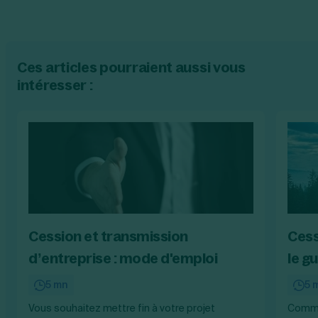
Ces articles pourraient aussi vous
intéresser :
Cession et transmission
Cess
d’entreprise : mode d'emploi
le g
5 mn
5 
Vous souhaitez mettre fin à votre projet
Commen