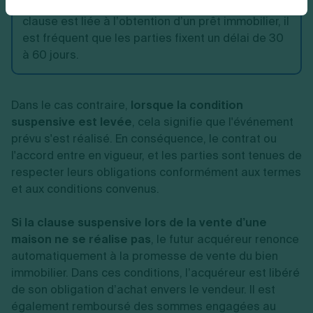
de la nature de la condition. Par exemple, si une
clause est liée à l’obtention d’un prêt immobilier, il
est fréquent que les parties fixent un délai de 30
à 60 jours.
Dans le cas contraire,
lorsque la condition
suspensive est levée
, cela signifie que l'événement
prévu s'est réalisé. En conséquence, le contrat ou
l'accord entre en vigueur, et les parties sont tenues de
respecter leurs obligations conformément aux termes
et aux conditions convenus.
Si la clause suspensive lors de la vente d’une
maison ne se réalise pas
, le futur acquéreur renonce
automatiquement à la promesse de vente du bien
immobilier. Dans ces conditions, l’acquéreur est libéré
de son obligation d’achat envers le vendeur. Il est
également remboursé des sommes engagées au