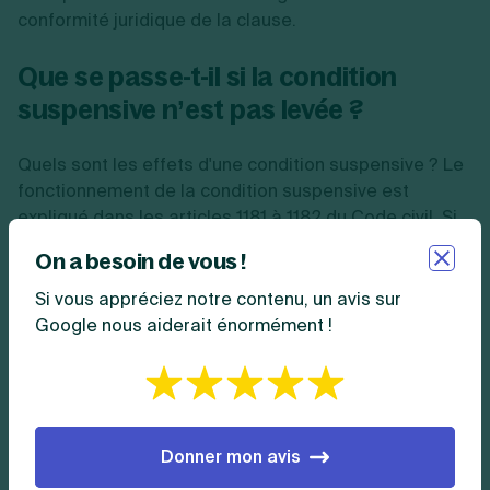
conformité juridique de la clause.
Que se passe-t-il si la condition
suspensive n’est pas levée ?
Quels sont les effets d'une condition suspensive ? Le
fonctionnement de la condition suspensive est
expliqué dans les
articles 1181 à 1182
du Code civil. Si
la condition suspensive n’est pas levée, l’événement
On a besoin de vous !
prévu pour déclencher le contrat ne se réalise pas. Le
contrat n’entre donc pas en vigueur
et est annulé.
Si vous appréciez notre contenu, un avis sur
Google nous aiderait énormément !
En pratique
:
l'acheteur dispose d’un certain délai
pour fournir les justificatifs de la non-réalisation
de la condition prévue au contrat. Ce délai est
librement fixé par les parties lors de la signature
Donner mon avis
du compromis de vente et peut varier en fonction