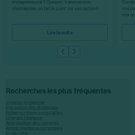
entrepreneurial ? Cession, transmission
Combie
d'entreprise, on fait le point sur vos options.
vos pa
vos qu
Lire la suite
Slide précédente
Slide suivante
Recherches les plus fréquentes
Creation entreprise
Imposition des dividendes
Fichier écritures comptables
Charges freelance
Approbation des comptes
Airbnb residence secondaire
Code rome