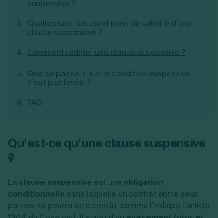
suspensive ?
Création d'EURL
Toutes les modifications
Je suis autonome
Création de SASU
Quelles sont les conditions de validité d’une
Je souhaite être accompagné
Création de SARL
clause suspensive ?
Création de SAS
Création de SCI
Comment rédiger une clause suspensive ?
Création d'association
Découvrez notre cabinet d'expertise
Aides à la création d’entreprise
comptable LS Compta
Que se passe-t-il si la condition suspensive
Ouverture compte pro
n’est pas levée ?
Fermeture d’une entreprise
FAQ
Création d'entreprise
Qu’est-ce qu’une clause suspensive
?
La
clause suspensive
est une
obligation
conditionnelle
sans laquelle un contrat entre deux
parties ne pourra être conclu, comme l'indique l'
article
1304
du Code civil. Il s’agit d’un
événement futur et