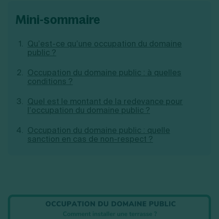
Création d'EURL
Toutes les modifications
mini-sommaire
Je suis autonome
Création de SASU
Je souhaite être accompagné
Création de SARL
Création de SAS
Qu’est-ce qu’une occupation du domaine
Création de SCI
public ?
Création d'association
Découvrez notre cabinet d'expertise
Aides à la création d’entreprise
Occupation du domaine public : à quelles
comptable LS Compta
conditions ?
Ouverture compte pro
Fermeture d’une entreprise
Quel est le montant de la redevance pour
l’occupation du domaine public ?
Occupation du domaine public : quelle
Création d'entreprise
sanction en cas de non-respect ?