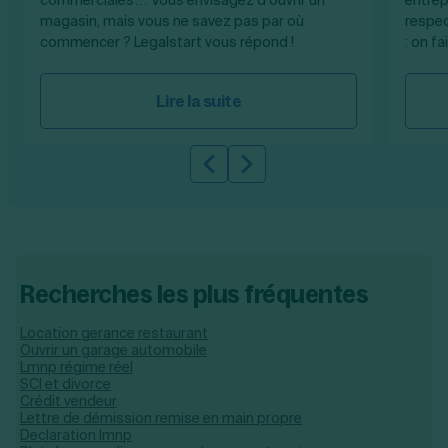
magasin, mais vous ne savez pas par où
respec
commencer ? Legalstart vous répond !
: on fa
Lire la suite
Slide précédente
Slide suivante
Recherches les plus fréquentes
Location gerance restaurant
Ouvrir un garage automobile
Lmnp régime réel
SCI et divorce
Crédit vendeur
Lettre de démission remise en main propre
Declaration lmnp