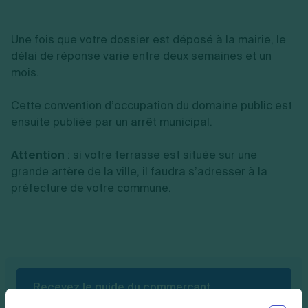
Une fois que votre dossier est déposé à la mairie, le
délai de réponse varie entre deux semaines et un
mois.
Cette convention d’occupation du domaine public est
ensuite publiée par un arrêt municipal.
Attention
: si votre terrasse est située sur une
grande artère de la ville, il faudra s’adresser à la
préfecture de votre commune.
Recevez le guide du commerçant