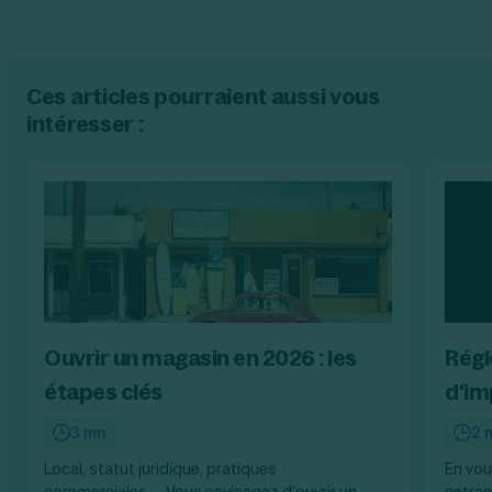
Ces articles pourraient aussi vous
intéresser :
Ouvrir un magasin en 2026 : les
Régl
étapes clés
d'im
3 mn
2 
Local, statut juridique, pratiques
En vou
commerciales… Vous envisagez d’ouvrir un
entrep