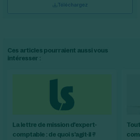
Téléchargez
Ces articles pourraient aussi vous
intéresser :
La lettre de mission d'expert-
Tout
comptable : de quoi s'agit-il ?
comp