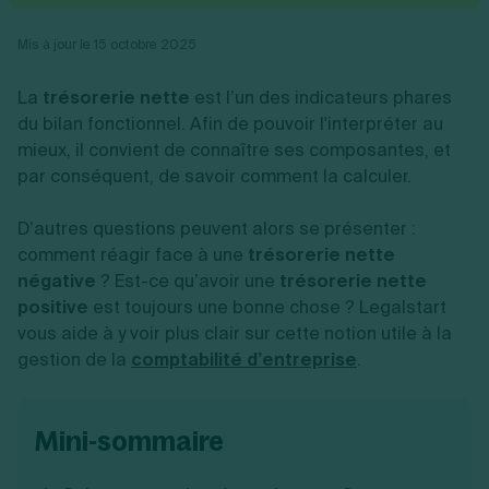
Vente en ligne
Fiches SASU
Micro entreprise
Cession d'actions
Services aux entreprises
Fiches SAS
LMNP
Transmission universelle de patrimoine
Mis à jour le 15 octobre 2025
Construction/travaux
Fiches EURL
Par métier
Augmentation de capital
Restauration
Fiches SARL
Réduction de capital
Commerce
La
trésorerie nette
est l’un des indicateurs phares
Fiches SCI
Gérer son entreprise
Conseil/finance
Transport
du bilan fonctionnel. Afin de pouvoir l'interpréter au
Fiches auto-entrepreneur
Vente en ligne
Autres
mieux, il convient de connaître ses composantes, et
Fiches association
Services aux entreprises
Gestion comptable
Ressources
par conséquent, de savoir comment la calculer.
Toutes les fiches sur la création
Construction/travaux
Approbation des comptes
Autres démarches
Restauration
Dépôt de marque
Simulateur de choix de forme juridique
D’autres questions peuvent alors se présenter :
Commerce
Recherche d'antériorité
Calcul de charges sociales
Gestion d’entreprise
comment réagir face à une
Transport
trésorerie nette
Protection des créations
Estimation du coût de création
Fermeture d’entreprise
Autres
Confidentialité de l'adresse du dirigeant
négative
? Est-ce qu’avoir une
trésorerie nette
Calcul d'éligibilité à l'ACRE
Exercice d’un métier
Par fonctionnalité
Fermer son entreprise
positive
est toujours une bonne chose ? Legalstart
Vérification de la disponibilité du nom d'entreprise
Recouvrement de factures
Générateur de mentions légales
vous aide à y voir plus clair sur cette notion utile à la
Gérer ses salariés
Logiciel de facturation
Radiation auto entrepreneur
gestion de la
comptabilité d’entreprise
.
Sélection de fiches pratiques
Logiciel de comptabilité
Mise en sommeil
Gestion des achats
Dissolution-liquidation
Ouvrir sa société
Gestion de la trésorerie
Création d'entreprise
Dépôt de bilan
mini-sommaire
Création d'entreprise
Bilans et déclarations fiscales
Création de micro-entreprise
Par besoin
Devenir auto entrepreneur