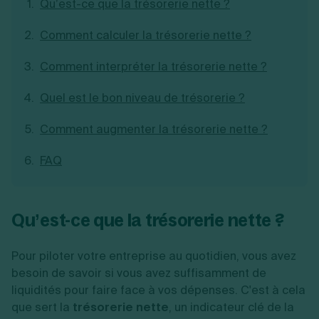
Qu’est-ce que la trésorerie nette ?
Création d'EURL
Toutes les modifications
Je suis autonome
Création de SASU
Comment calculer la trésorerie nette ?
Je souhaite être accompagné
Création de SARL
Création de SAS
Comment interpréter la trésorerie nette ?
Création de SCI
Création d'association
Découvrez notre cabinet d'expertise
Quel est le bon niveau de trésorerie ?
Aides à la création d’entreprise
comptable LS Compta
Ouverture compte pro
Comment augmenter la trésorerie nette ?
Fermeture d’une entreprise
FAQ
Création d'entreprise
Qu’est-ce que la trésorerie nette ?
Pour piloter votre entreprise au quotidien, vous avez
besoin de savoir si vous avez suffisamment de
liquidités pour faire face à vos dépenses. C'est à cela
que sert la
trésorerie nette
, un indicateur clé de la