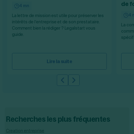
de 
4 mn
4 
La lettre de mission est utile pour préserver les
intérêts de l’entreprise et de son prestataire.
La com
Comment bien la rédiger ? Legalstart vous
commer
guide.
spécifi
Lire la suite
Slide précédente
Slide suivante
Recherches les plus fréquentes
Creation entreprise