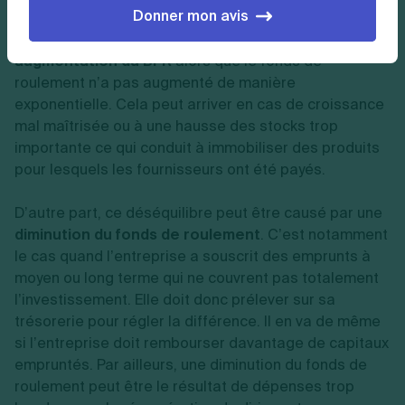
Donner mon avis
D’une part, ce déséquilibre peut provenir d’une
augmentation du BFR
alors que le fonds de
roulement n’a pas augmenté de manière
exponentielle. Cela peut arriver en cas de croissance
mal maîtrisée ou à une hausse des stocks trop
importante ce qui conduit à immobiliser des produits
pour lesquels les fournisseurs ont été payés.
D’autre part, ce déséquilibre peut être causé par une
diminution du fonds de roulement
. C’est notamment
le cas quand l’entreprise a souscrit des emprunts à
moyen ou long terme qui ne couvrent pas totalement
l’investissement. Elle doit donc prélever sur sa
trésorerie pour régler la différence. Il en va de même
si l’entreprise doit rembourser davantage de capitaux
empruntés. Par ailleurs, une diminution du fonds de
roulement peut être le résultat de dépenses trop