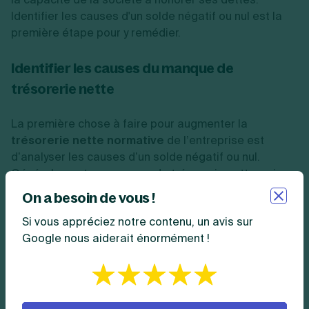
Identifier les causes d'un solde négatif ou nul est la
première étape pour y remédier.
Identifier les causes du manque de
trésorerie nette
La première chose à faire pour augmenter la
trésorerie nette normative
de l’entreprise est
d’analyser les causes d’un solde négatif ou nul.
Généralement, ce manque de trésorerie nette, voire
son absence, provient d’un déséquilibre entre le
On a besoin de vous !
besoin de fonds de roulement et le fonds de
Si vous appréciez notre contenu, un avis sur
roulement net
.
Google nous aiderait énormément !
En d’autres termes, l’entreprise ne parvient pas à
dégager un fonds de roulement net suffisant pour
couvrir les besoins de l’entreprise. Or, plusieurs
explications sont possibles.