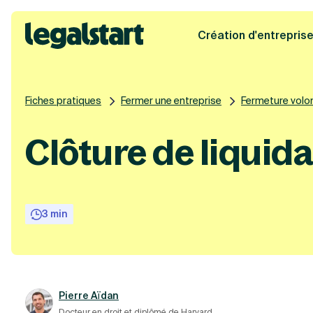
Création d'entrepris
Legalstart
Fiches pratiques
Fermer une entreprise
Fermeture volont
Clôture de liquid
3 min
Pierre Aïdan
Docteur en droit et diplômé de Harvard.