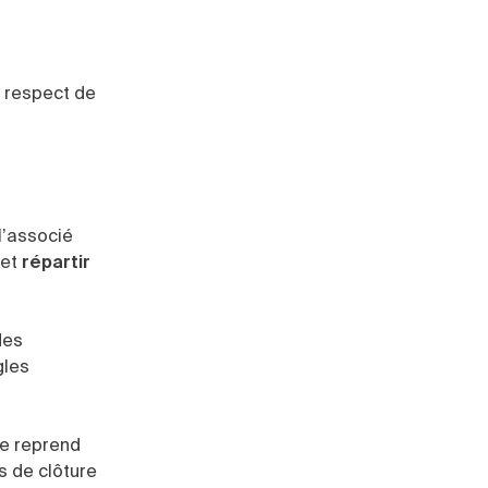
e respect de
l’associé
et
répartir
des
gles
ue reprend
és de clôture