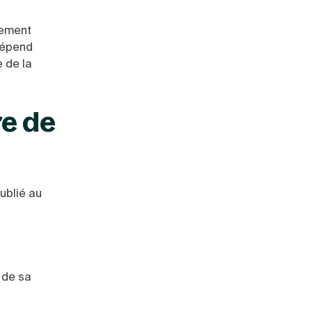
irement
 dépend
e de la
re de
ublié au
 de sa