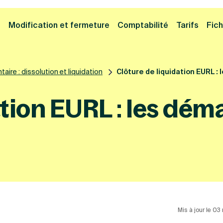
Cliquez ici pour reprendre votre démarche
Fermer la
e
Modification et fermeture
Comptabilité
Tarifs
Fich
aire : dissolution et liquidation
Clôture de liquidation EURL :
ation EURL : les dém
Mis à jour le 0