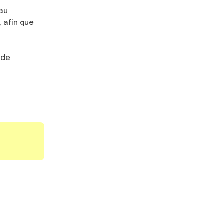
 au
 afin que
 de