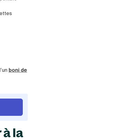
ettes
d’un
boni de
 à la