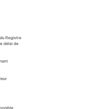
 du Registre
le délai de
enant
teur
sponible