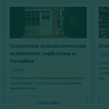
Transformer un local commercial
Droi
en habitation : explications et
3 
formalités
Lorsqu
commer
4 mn
contre
Transformer un local commercial en habitation,
bail.
c’est possible ? Oui ! Toutes nos explications
dans cet article !
Lire la suite