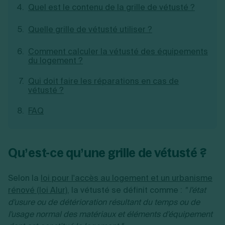
Quel est le contenu de la grille de vétusté ?
Création d'EURL
Toutes les modifications
Je suis autonome
Création de SASU
Je souhaite être accompagné
Quelle grille de vétusté utiliser ?
Création de SARL
Création de SAS
Comment calculer la vétusté des équipements
Création de SCI
du logement ?
Création d'association
Découvrez notre cabinet d'expertise
Aides à la création d’entreprise
comptable LS Compta
Qui doit faire les réparations en cas de
Ouverture compte pro
vétusté ?
Fermeture d’une entreprise
FAQ
Création d'entreprise
Qu’est-ce qu’une grille de vétusté ?
Selon la
loi pour l'accès au logement et un urbanisme
rénové (loi Alur)
, la vétusté se définit comme :
" l'état
d'usure ou de détérioration résultant du temps ou de
l'usage normal des matériaux et éléments d'équipement