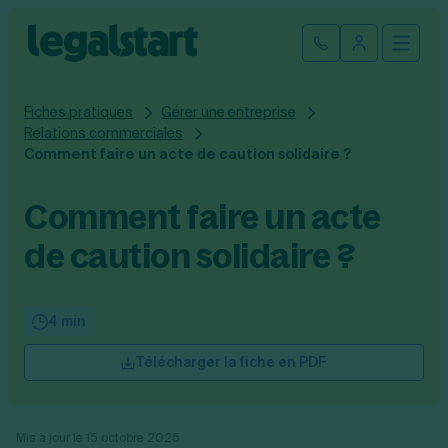
Cliquez ici pour reprendre votre démarche
Fermer la
Ouvrir
Se connect
Legalstart
Fiches pratiques
Gérer une entreprise
Création d'entreprise
Relations commerciales
Comment faire un acte de caution solidaire ?
Par statut juridique
Modification et fermeture
Comment faire un acte
Créer une SASU
Modifier son entreprise
Créer une SAS
Comptabilité
de caution solidaire ?
Créer une SARL
Transfert de siège social
Créer une EURL
Par statut
Changement de dénomination sociale
Devenir auto-entrepreneur
Tarifs
Changement de président
Créer une entreprise individuelle
4 min
SASU
Changement d’activité
Créer une SCI
SAS
Transformation SARL en SAS
Fiches pratiques
Créer une association
Télécharger la fiche en PDF
EURL
Transformation d’une SAS en SARL
Par métier
SARL
Modification association
Faire une recherche
Création d'entreprise
SCI
Modification auto-entreprise
Conseil/finance
Mis à jour le 15 octobre 2025
Entreprise individuelle
Cession de parts sociales