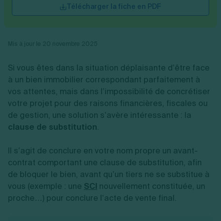
Vente en ligne
Télécharger la fiche en PDF
Fiches SASU
Micro entreprise
Cession d'actions
Services aux entreprises
Fiches SAS
LMNP
Transmission universelle de patrimoine
Construction/travaux
Fiches EURL
Par métier
Augmentation de capital
Restauration
Fiches SARL
Réduction de capital
Commerce
Mis à jour le 20 novembre 2025
Fiches SCI
Gérer son entreprise
Conseil/finance
Transport
Fiches auto-entrepreneur
Vente en ligne
Autres
Si vous êtes dans la situation déplaisante d’être face
Fiches association
Services aux entreprises
Gestion comptable
Ressources
à un bien immobilier correspondant parfaitement à
Toutes les fiches sur la création
Construction/travaux
Approbation des comptes
Autres démarches
vos attentes, mais dans l’impossibilité de concrétiser
Restauration
Dépôt de marque
Simulateur de choix de forme juridique
votre projet pour des raisons financières, fiscales ou
Commerce
Recherche d'antériorité
Calcul de charges sociales
Gestion d’entreprise
de gestion, une solution s’avère intéressante : la
Transport
Protection des créations
Estimation du coût de création
Fermeture d’entreprise
Autres
Confidentialité de l'adresse du dirigeant
clause de substitution
.
Calcul d'éligibilité à l'ACRE
Exercice d’un métier
Par fonctionnalité
Fermer son entreprise
Vérification de la disponibilité du nom d'entreprise
Recouvrement de factures
Générateur de mentions légales
Il s’agit de conclure en votre nom propre un avant-
Gérer ses salariés
Logiciel de facturation
Radiation auto entrepreneur
contrat comportant une clause de substitution, afin
Sélection de fiches pratiques
Logiciel de comptabilité
Mise en sommeil
de bloquer le bien, avant qu’un tiers ne se substitue à
Gestion des achats
Dissolution-liquidation
vous (exemple : une
SCI
nouvellement constituée, un
Ouvrir sa société
Gestion de la trésorerie
Création d'entreprise
Dépôt de bilan
proche…) pour conclure l’acte de vente final.
Création d'entreprise
Bilans et déclarations fiscales
Création de micro-entreprise
Par besoin
Devenir auto entrepreneur