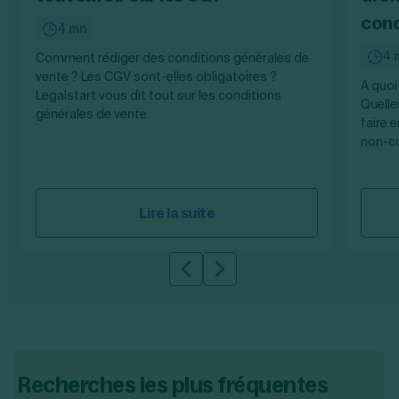
cond
4 mn
4 
Comment rédiger des conditions générales de
vente ? Les CGV sont-elles obligatoires ?
A quoi
Legalstart vous dit tout sur les conditions
Quelle
générales de vente.
faire 
non-c
Lire la suite
Slide précédente
Slide suivante
Recherches les plus fréquentes