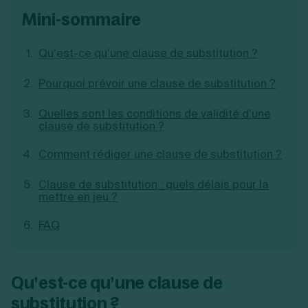
Création d'EURL
Toutes les modifications
mini-sommaire
Je suis autonome
Création de SASU
Je souhaite être accompagné
Création de SARL
Qu’est-ce qu’une clause de substitution ?
Création de SAS
Création de SCI
Pourquoi prévoir une clause de substitution ?
Création d'association
Découvrez notre cabinet d'expertise
Aides à la création d’entreprise
comptable LS Compta
Quelles sont les conditions de validité d’une
Ouverture compte pro
clause de substitution ?
Fermeture d’une entreprise
Comment rédiger une clause de substitution ?
Clause de substitution : quels délais pour la
Création d'entreprise
mettre en jeu ?
FAQ
Qu’est-ce qu’une clause de
substitution ?