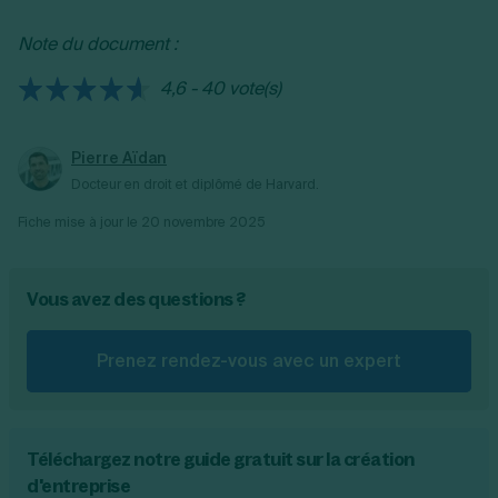
prévues dans le contrat ou dans la loi, afin de
Note du document :
garantir la validité et la continuité des
obligations transférées.
4,6 - 40 vote(s)
Pierre Aïdan
Docteur en droit et diplômé de Harvard.
Fiche mise à jour le
20 novembre 2025
Vous avez des questions ?
Prenez rendez-vous avec un expert
Téléchargez notre guide gratuit sur la création
d'entreprise