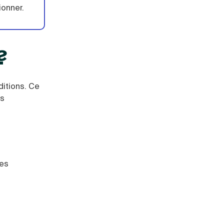
ionner.
?
ditions. Ce
ns
les