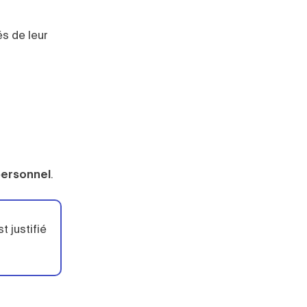
és de leur
personnel
.
 justifié