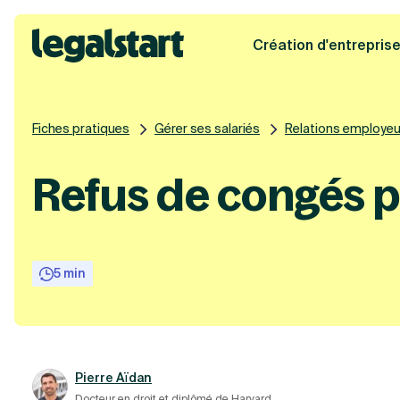
Création d'entrepris
Legalstart
Fiches pratiques
Gérer ses salariés
Relations employeur
Refus de congés pa
5 min
Pierre Aïdan
Docteur en droit et diplômé de Harvard.