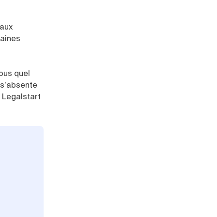
 aux
taines
Sous quel
i s’absente
 Legalstart