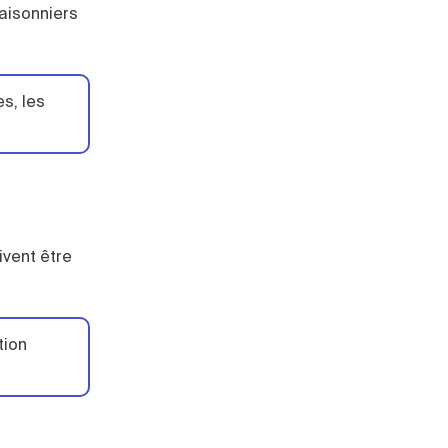
aisonniers
s, les
ivent être
tion