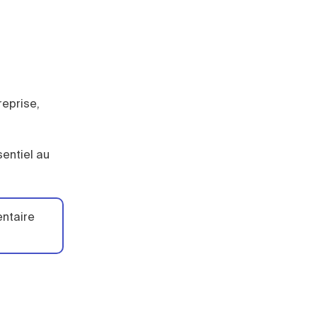
reprise,
sentiel au
entaire