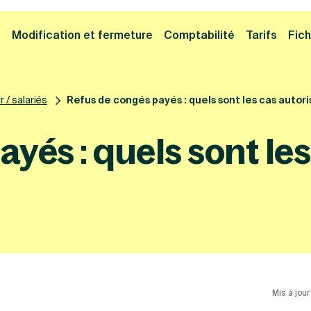
Cliquez ici pour reprendre votre démarche
Fermer la
e
Modification et fermeture
Comptabilité
Tarifs
Fich
 / salariés
Refus de congés payés : quels sont les cas autori
yés : quels sont les
Mis à jou