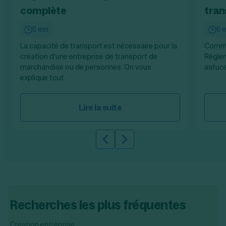
complète
tran
5 mn
5 
La capacité de transport est nécessaire pour la
Commen
création d’une entreprise de transport de
Réglem
marchandise ou de personnes. On vous
astuce
explique tout.
Lire la suite
Slide précédente
Slide suivante
Recherches les plus fréquentes
Creation entreprise