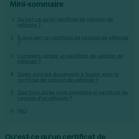
mini-sommaire
Création d'EURL
Toutes les modifications
Je suis autonome
Création de SASU
Je souhaite être accompagné
Création de SARL
Qu’est-ce qu’un certificat de cession de
véhicule ?
Création de SAS
Création de SCI
À quoi sert un certificat de cession de véhicule
Création d'association
Découvrez notre cabinet d'expertise
?
Aides à la création d’entreprise
comptable LS Compta
Ouverture compte pro
Comment remplir un certificat de cession de
Fermeture d’une entreprise
véhicule ?
Quels sont les documents à fournir avec le
certificat de cession du véhicule ?
Création d'entreprise
Que faire après avoir complété le certificat de
cession d’un véhicule ?
FAQ
Qu’est-ce qu’un certificat de