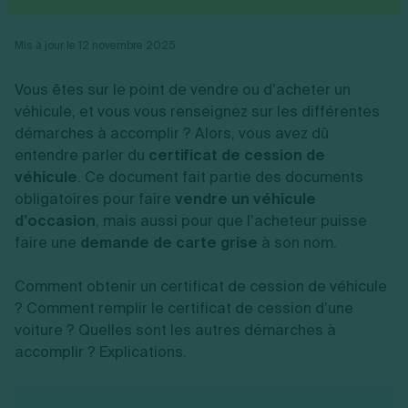
Vente en ligne
Fiches SASU
Micro entreprise
Cession d'actions
Services aux entreprises
Fiches SAS
LMNP
Transmission universelle de patrimoine
Construction/travaux
Mis à jour le 12 novembre 2025
Fiches EURL
Par métier
Augmentation de capital
Restauration
Fiches SARL
Réduction de capital
Commerce
Vous êtes sur le point de vendre ou d’acheter un
Fiches SCI
Gérer son entreprise
Conseil/finance
Transport
Fiches auto-entrepreneur
véhicule, et vous vous renseignez sur les différentes
Vente en ligne
Autres
Fiches association
démarches à accomplir ? Alors, vous avez dû
Services aux entreprises
Gestion comptable
Ressources
Toutes les fiches sur la création
entendre parler du
Construction/travaux
certificat de cession de
Approbation des comptes
Autres démarches
Restauration
Dépôt de marque
véhicule
. Ce document fait partie des documents
Simulateur de choix de forme juridique
Commerce
Recherche d'antériorité
obligatoires pour faire
vendre un véhicule
Calcul de charges sociales
Gestion d’entreprise
Transport
Protection des créations
Estimation du coût de création
d’occasion
, mais aussi pour que l’acheteur puisse
Fermeture d’entreprise
Autres
Confidentialité de l'adresse du dirigeant
Calcul d'éligibilité à l'ACRE
faire une
demande de carte grise
à son nom.
Exercice d’un métier
Par fonctionnalité
Fermer son entreprise
Vérification de la disponibilité du nom d'entreprise
Recouvrement de factures
Générateur de mentions légales
Comment obtenir un certificat de cession de véhicule
Gérer ses salariés
Logiciel de facturation
Radiation auto entrepreneur
Sélection de fiches pratiques
? Comment remplir le certificat de cession d’une
Logiciel de comptabilité
Mise en sommeil
voiture ? Quelles sont les autres démarches à
Gestion des achats
Dissolution-liquidation
Ouvrir sa société
accomplir ? Explications.
Gestion de la trésorerie
Création d'entreprise
Dépôt de bilan
Création d'entreprise
Bilans et déclarations fiscales
Création de micro-entreprise
Par besoin
Devenir auto entrepreneur