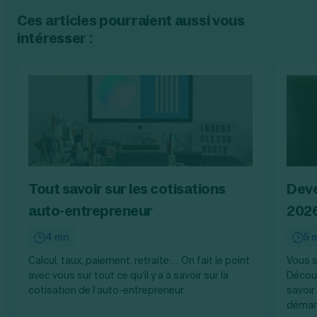
Ces articles pourraient aussi vous
intéresser :
Tout savoir sur les cotisations
Deve
auto-entrepreneur
202
4 mn
5 
Calcul, taux, paiement, retraite… On fait le point
Vous s
avec vous sur tout ce qu’il y a à savoir sur la
Découv
cotisation de l’auto-entrepreneur.
savoir
démarc