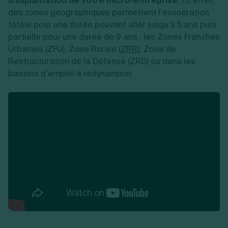
d’implantation de votre micro-entreprise
. En effet,
des zones géographiques permettent l’exonération
totale pour une durée pouvant aller jusqu'à 5 ans puis
partielle pour une durée de 9 ans : les Zones Franches
Urbaines (ZFU), Zone Rurale (
ZRR
), Zone de
Restructuration de la Défense (ZRD) ou dans les
bassins d’emploi à redynamiser.