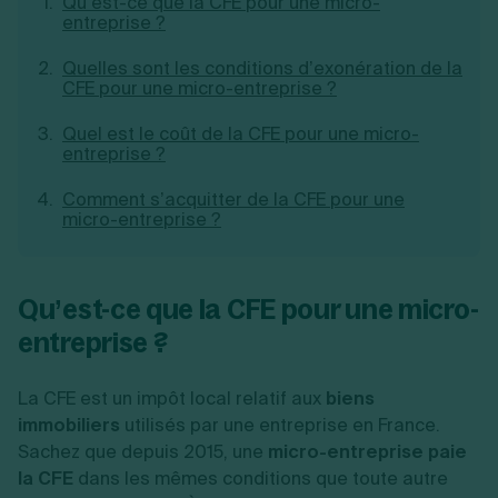
Qu’est-ce que la CFE pour une micro-
Création d'EURL
entreprise ?
Toutes les modifications
Je suis autonome
Création de SASU
Je souhaite être accompagné
Quelles sont les conditions d’exonération de la
Création de SARL
CFE pour une micro-entreprise ?
Création de SAS
Création de SCI
Quel est le coût de la CFE pour une micro-
Création d'association
Découvrez notre cabinet d'expertise
entreprise ?
Aides à la création d’entreprise
comptable LS Compta
Ouverture compte pro
Comment s’acquitter de la CFE pour une
Fermeture d’une entreprise
micro-entreprise ?
Création d'entreprise
Qu’est-ce que la CFE pour une micro-
entreprise ?
La CFE est un impôt local relatif aux
biens
immobiliers
utilisés par une entreprise en France.
Sachez que depuis 2015, une
micro-entreprise paie
la CFE
dans les mêmes conditions que toute autre