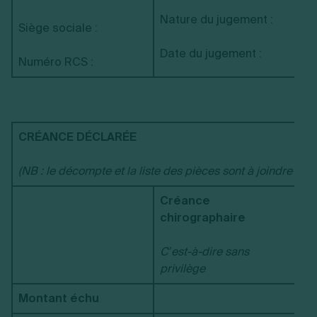
Nature du jugement :
Siège sociale :
Date du jugement :
Numéro RCS :
CRÉANCE DÉCLARÉE
(NB : le décompte et la liste des pièces sont à joindre en 
Créance
chirographaire
Cr
C’est-à-dire sans
privilège
Montant échu