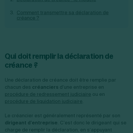
Création d'EURL
Toutes les modifications
Je suis autonome
Création de SASU
Comment transmettre sa déclaration de
Je souhaite être accompagné
créance ?
Création de SARL
Création de SAS
Création de SCI
Création d'association
Découvrez notre cabinet d'expertise
Aides à la création d’entreprise
comptable LS Compta
Ouverture compte pro
Qui doit remplir la déclaration de
Fermeture d’une entreprise
créance ?
Une déclaration de créance doit être remplie par
Création d'entreprise
chacun des
créanciers
d’une entreprise en
procédure de redressement judiciaire
ou en
procédure de liquidation judiciaire
.
Le créancier est généralement représenté par son
dirigeant d’entreprise
. C’est donc le dirigeant qui se
charge de remplir la déclaration, en s’appuyant