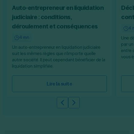
Auto-entrepreneur en liquidation
Décl
judiciaire : conditions,
cont
déroulement et conséquences
4 
4 mn
Une dé
par un
Un auto-entrepreneur en liquidation judiciaire
entre 
suit les mêmes règles que n'importe quelle
vous é
autre société. Il peut cependant bénéficier de la
liquidation simplifiée.
Lire la suite
Slide précédente
Slide suivante