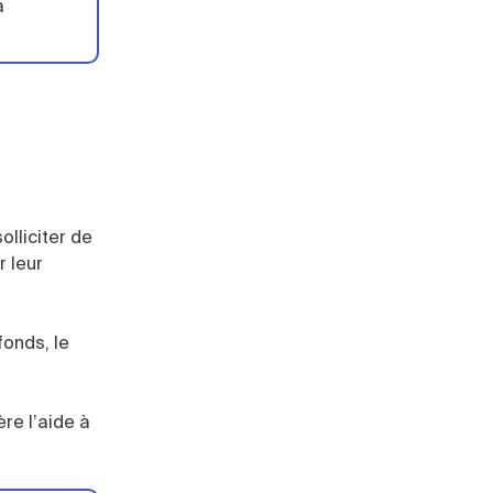
à
lliciter de
r leur
fonds, le
ère l’aide à