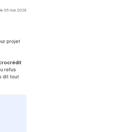
r le 05 mai 2026
ur projet
crocrédit
au refus
 dit tout