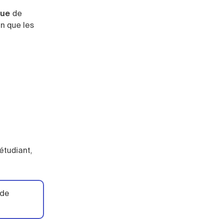
que
de
in que les
étudiant,
 de