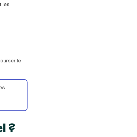
t les
ourser le
les
l ?