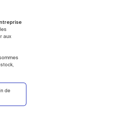
ntreprise
les
r aux
s sommes
 stock,
in de