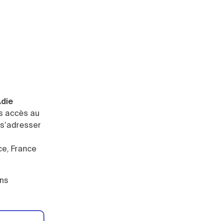
die
as accès au
 s’adresser
ce, France
ons