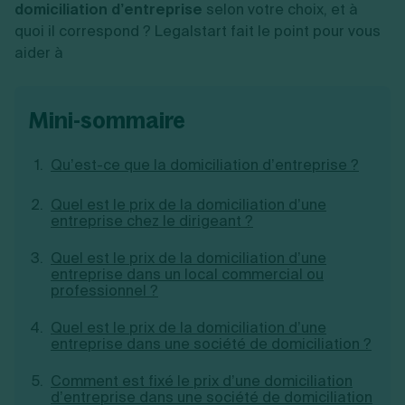
domiciliation d’entreprise
selon votre choix, et à
Création d'EURL
Toutes les modifications
quoi il correspond ? Legalstart fait le point pour vous
Je suis autonome
Création de SASU
Je souhaite être accompagné
aider à
Création de SARL
Création de SAS
Création de SCI
Création d'association
mini-sommaire
Découvrez notre cabinet d'expertise
Aides à la création d’entreprise
comptable LS Compta
Ouverture compte pro
Qu’est-ce que la domiciliation d’entreprise ?
Fermeture d’une entreprise
Quel est le prix de la domiciliation d’une
entreprise chez le dirigeant ?
Création d'entreprise
Quel est le prix de la domiciliation d’une
entreprise dans un local commercial ou
professionnel ?
Quel est le prix de la domiciliation d’une
entreprise dans une société de domiciliation ?
Comment est fixé le prix d’une domiciliation
d’entreprise dans une société de domiciliation