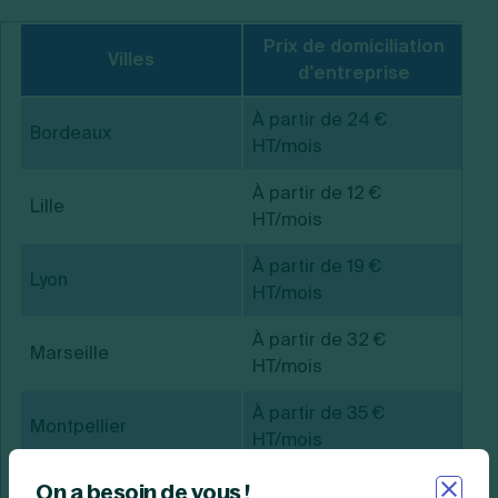
Prix de domiciliation
Villes
d’entreprise
À partir de 24 €
Bordeaux
HT/mois
À partir de 12 €
Lille
HT/mois
À partir de 19 €
Lyon
HT/mois
À partir de 32 €
Marseille
HT/mois
À partir de 35 €
Montpellier
HT/mois
À partir de 39 €
On a besoin de vous !