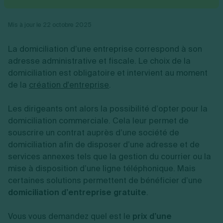
Vente en ligne
Fiches SASU
Micro entreprise
Cession d'actions
Services aux entreprises
Fiches SAS
LMNP
Transmission universelle de patrimoine
Construction/travaux
Mis à jour le 22 octobre 2025
Fiches EURL
Par métier
Augmentation de capital
Restauration
Fiches SARL
Réduction de capital
Commerce
La domiciliation d’une entreprise correspond à son
Fiches SCI
Gérer son entreprise
Conseil/finance
Transport
Fiches auto-entrepreneur
adresse administrative et fiscale. Le choix de la
Vente en ligne
Autres
Fiches association
domiciliation est obligatoire et intervient au moment
Services aux entreprises
Gestion comptable
Ressources
Toutes les fiches sur la création
de la
Construction/travaux
création d'entreprise
.
Approbation des comptes
Autres démarches
Restauration
Dépôt de marque
Simulateur de choix de forme juridique
Commerce
Recherche d'antériorité
Les dirigeants ont alors la possibilité d’opter pour la
Calcul de charges sociales
Gestion d’entreprise
Transport
Protection des créations
Estimation du coût de création
domiciliation commerciale. Cela leur permet de
Fermeture d’entreprise
Autres
Confidentialité de l'adresse du dirigeant
Calcul d'éligibilité à l'ACRE
souscrire un contrat auprès d’une société de
Exercice d’un métier
Par fonctionnalité
Fermer son entreprise
Vérification de la disponibilité du nom d'entreprise
domiciliation afin de disposer d’une adresse et de
Recouvrement de factures
Générateur de mentions légales
services annexes tels que la gestion du courrier ou la
Gérer ses salariés
Logiciel de facturation
Radiation auto entrepreneur
Sélection de fiches pratiques
mise à disposition d’une ligne téléphonique. Mais
Logiciel de comptabilité
Mise en sommeil
certaines solutions permettent de bénéficier d’une
Gestion des achats
Dissolution-liquidation
Ouvrir sa société
domiciliation d’entreprise gratuite
Gestion de la trésorerie
Création d'entreprise
.
Dépôt de bilan
Création d'entreprise
Bilans et déclarations fiscales
Création de micro-entreprise
Vous vous demandez quel est le
prix d’une
Par besoin
Devenir auto entrepreneur