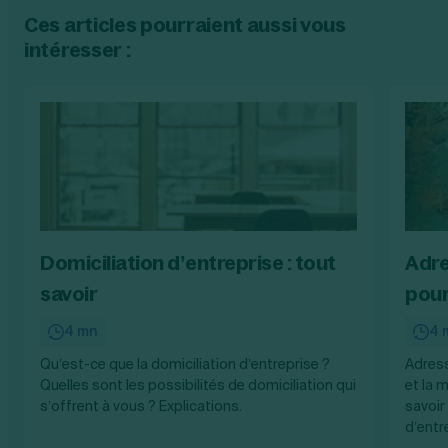
Ces articles pourraient aussi vous
intéresser :
Domiciliation d’entreprise : tout
Adre
savoir
pour
4 mn
4 
Qu’est-ce que la domiciliation d’entreprise ?
Adresse
Quelles sont les possibilités de domiciliation qui
et la 
s’offrent à vous ? Explications.
savoir
d’entr