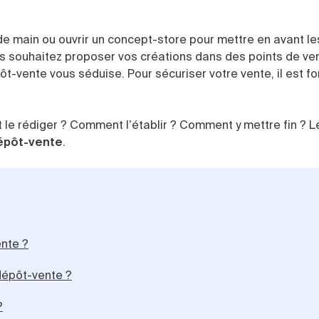
e main ou ouvrir un concept-store pour mettre en avant le
us souhaitez proposer vos créations dans des points de ven
t-vente vous séduise. Pour sécuriser votre vente, il est f
t le rédiger ? Comment l’établir ? Comment y mettre fin ? L
épôt-vente
.
nte ?
 dépôt-vente ?
?