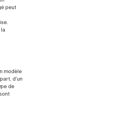
gé peut
ise.
 la
’un modèle
part, d’un
ype de
sont