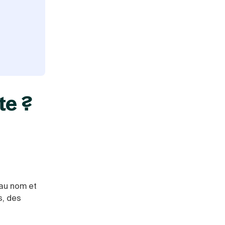
te ?
 au nom et
s, des