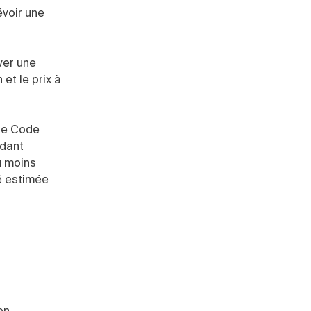
évoir une
ver une
et le prix à
 le Code
ndant
u moins
té estimée
on