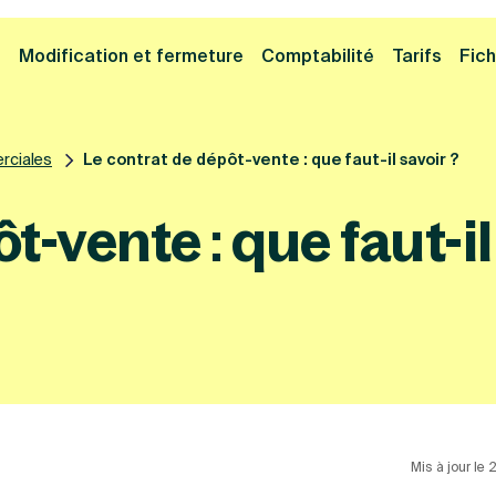
Cliquez ici pour reprendre votre démarche
Fermer la
e
Modification et fermeture
Comptabilité
Tarifs
Fich
rciales
Le contrat de dépôt-vente : que faut-il savoir ?
t-vente : que faut-il
Mis à jour le