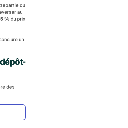
trepartie du
reverser au
 75 %
du prix
 conclure un
 dépôt-
ère des