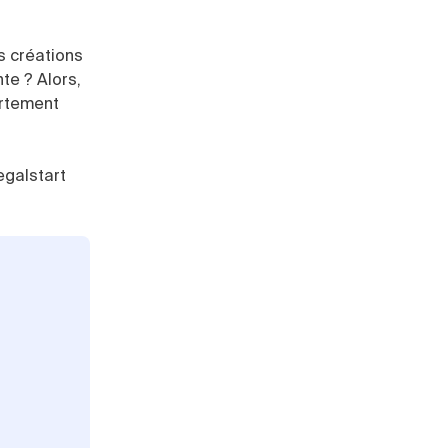
s créations
te ? Alors,
ortement
egalstart