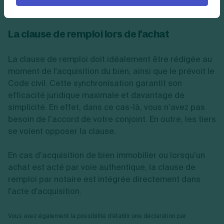
?
La clause de remploi lors de l'achat
La clause de remploi doit idéalement être rédigée au
moment de l'acquisition du bien, ainsi que le prévoit le
Code civil. Cette synchronisation garantit son
efficacité juridique maximale et davantage de
simplicité. En effet, dans ce cas-là, vous n’avez pas
besoin de l’accord de votre conjoint. En outre, les tiers
se voient opposer la clause.
En cas d’acquisition de bien immobilier ou lorsqu’un
achat est acté par voie authentique, la clause de
remploi par notaire est intégrée directement dans
l'acte d'acquisition.
Vous avez également la possibilité d'établir une déclaration par