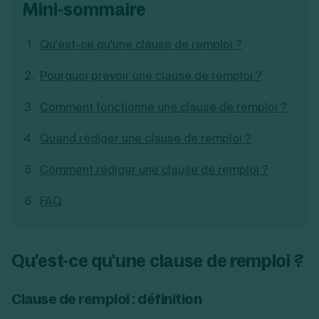
mini-sommaire
Création d'EURL
Toutes les modifications
Je suis autonome
Création de SASU
Je souhaite être accompagné
Création de SARL
Qu'est-ce qu'une clause de remploi ?
Création de SAS
Création de SCI
Pourquoi prévoir une clause de remploi ?
Création d'association
Découvrez notre cabinet d'expertise
Aides à la création d’entreprise
comptable LS Compta
Comment fonctionne une clause de remploi ?
Ouverture compte pro
Fermeture d’une entreprise
Quand rédiger une clause de remploi ?
Comment rédiger une clause de remploi ?
Création d'entreprise
FAQ
Qu'est-ce qu'une clause de remploi ?
Clause de remploi : définition