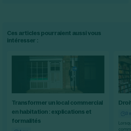
Ces articles pourraient aussi vous
intéresser :
Transformer un local commercial
Droi
en habitation : explications et
3 
formalités
Lorsqu
commer