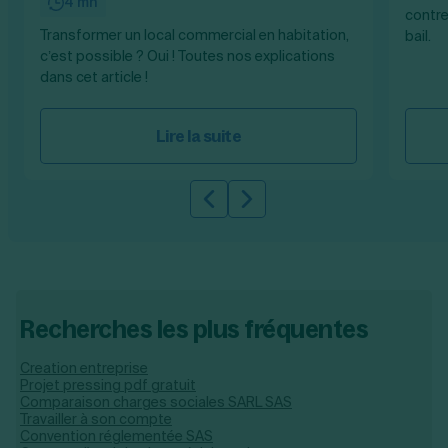
4 mn
contre
Transformer un local commercial en habitation,
bail.
c’est possible ? Oui ! Toutes nos explications
dans cet article !
Lire la suite
Slide précédente
Slide suivante
Recherches les plus fréquentes
Creation entreprise
Projet pressing pdf gratuit
Comparaison charges sociales SARL SAS
Travailler à son compte
Convention réglementée SAS