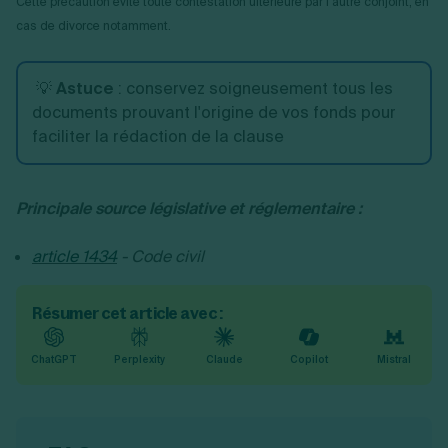
Cette précaution évite toute contestation ultérieure par l’autre conjoint, en
cas de divorce notamment.
💡
Astuce
: conservez soigneusement tous les
documents prouvant l'origine de vos fonds pour
faciliter la rédaction de la clause
Principale source législative et réglementaire :
article 1434
- Code civil
Résumer cet article avec :
ChatGPT
Perplexity
Claude
Copilot
Mistral