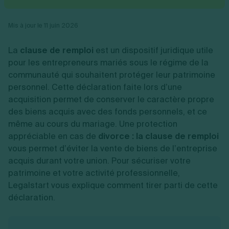
Vente en ligne
Fiches SASU
Micro entreprise
Cession d'actions
Services aux entreprises
Fiches SAS
LMNP
Transmission universelle de patrimoine
Construction/travaux
Mis à jour le 11 juin 2026
Fiches EURL
Par métier
Augmentation de capital
Restauration
Fiches SARL
Réduction de capital
Commerce
La
clause de remploi
est un dispositif juridique utile
Fiches SCI
Gérer son entreprise
Conseil/finance
Transport
Fiches auto-entrepreneur
pour les entrepreneurs mariés sous le régime de la
Vente en ligne
Autres
Fiches association
communauté qui souhaitent protéger leur patrimoine
Services aux entreprises
Gestion comptable
Ressources
Toutes les fiches sur la création
personnel. Cette déclaration faite lors d’une
Construction/travaux
Approbation des comptes
Autres démarches
Restauration
Dépôt de marque
acquisition permet de conserver le caractère propre
Simulateur de choix de forme juridique
Commerce
Recherche d'antériorité
des biens acquis avec des fonds personnels, et ce
Calcul de charges sociales
Gestion d’entreprise
Transport
Protection des créations
Estimation du coût de création
même au cours du mariage. Une protection
Fermeture d’entreprise
Autres
Confidentialité de l'adresse du dirigeant
Calcul d'éligibilité à l'ACRE
appréciable en cas de
divorce : la clause de remploi
Exercice d’un métier
Par fonctionnalité
Fermer son entreprise
Vérification de la disponibilité du nom d'entreprise
vous permet d’éviter la vente de biens de l’entreprise
Recouvrement de factures
Générateur de mentions légales
acquis durant votre union. Pour sécuriser votre
Gérer ses salariés
Logiciel de facturation
Radiation auto entrepreneur
Sélection de fiches pratiques
patrimoine et votre activité professionnelle,
Logiciel de comptabilité
Mise en sommeil
Legalstart vous explique comment tirer parti de cette
Gestion des achats
Dissolution-liquidation
Ouvrir sa société
déclaration.
Gestion de la trésorerie
Création d'entreprise
Dépôt de bilan
Création d'entreprise
Bilans et déclarations fiscales
Création de micro-entreprise
Par besoin
Devenir auto entrepreneur