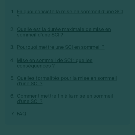
Création d'EURL
Toutes les modifications
Je suis autonome
En quoi consiste la mise en sommeil d’une SCI
Création de SASU
?
Je souhaite être accompagné
Création de SARL
Création de SAS
Quelle est la durée maximale de mise en
Création de SCI
sommeil d’une SCI ?
Création d'association
Découvrez notre cabinet d'expertise
Aides à la création d’entreprise
comptable LS Compta
Pourquoi mettre une SCI en sommeil ?
Ouverture compte pro
Fermeture d’une entreprise
Mise en sommeil de SCI : quelles
conséquences ?
Quelles formalités pour la mise en sommeil
Création d'entreprise
d’une SCI ?
Comment mettre fin à la mise en sommeil
d’une SCI ?
FAQ