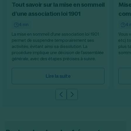
Tout savoir sur la mise en sommeil
Mise
d’une association loi 1901
comm
4 mn
4 
La mise en sommeil d'une association loi 1901
Vous v
permet de suspendre temporairement ses
etc) t
activités, évitant ainsi sa dissolution. La
plus t
procédure implique une décision de l'assemblée
somme
générale, avec des étapes précises à suivre.
Lire la suite
Slide précédente
Slide suivante