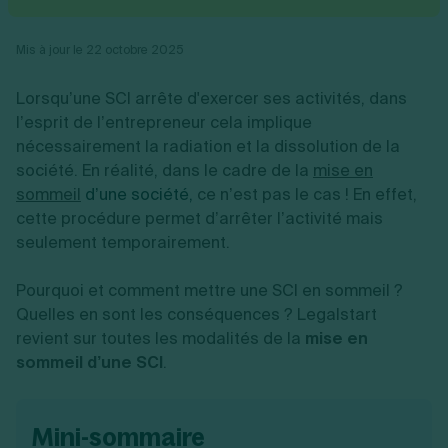
Vente en ligne
Fiches SASU
Micro entreprise
Cession d'actions
Services aux entreprises
Fiches SAS
LMNP
Transmission universelle de patrimoine
Construction/travaux
Mis à jour le 22 octobre 2025
Fiches EURL
Par métier
Augmentation de capital
Restauration
Fiches SARL
Réduction de capital
Commerce
Lorsqu’une SCI arrête d'exercer ses activités, dans
Fiches SCI
Gérer son entreprise
Conseil/finance
Transport
Fiches auto-entrepreneur
l’esprit de l’entrepreneur cela implique
Vente en ligne
Autres
Fiches association
nécessairement la radiation et la dissolution de la
Services aux entreprises
Gestion comptable
Ressources
Toutes les fiches sur la création
société. En réalité, dans le cadre de la
Construction/travaux
mise en
Approbation des comptes
Autres démarches
Restauration
Dépôt de marque
sommeil
d’une société,
ce n’est pas le cas ! En effet,
Simulateur de choix de forme juridique
Commerce
Recherche d'antériorité
cette procédure permet d’arrêter l’activité mais
Calcul de charges sociales
Gestion d’entreprise
Transport
Protection des créations
Estimation du coût de création
seulement temporairement.
Fermeture d’entreprise
Autres
Confidentialité de l'adresse du dirigeant
Calcul d'éligibilité à l'ACRE
Exercice d’un métier
Par fonctionnalité
Fermer son entreprise
Vérification de la disponibilité du nom d'entreprise
Pourquoi et comment mettre une SCI en sommeil ?
Recouvrement de factures
Générateur de mentions légales
Quelles en sont les conséquences ? Legalstart
Gérer ses salariés
Logiciel de facturation
Radiation auto entrepreneur
Sélection de fiches pratiques
revient sur toutes les modalités de la
mise en
Logiciel de comptabilité
Mise en sommeil
sommeil d’une SCI
.
Gestion des achats
Dissolution-liquidation
Ouvrir sa société
Gestion de la trésorerie
Création d'entreprise
Dépôt de bilan
Création d'entreprise
Bilans et déclarations fiscales
Création de micro-entreprise
mini-sommaire
Par besoin
Devenir auto entrepreneur