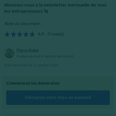
de succession.
Abonnez-vous à la newsletter mensuelle de tous
de tenir une assemblée générale pour
les entrepreneurs 🚀
décider de la dissolution ;
de nommer un liquidateur ;
Note du document :
de réaliser les actifs et régler le passif ;
de publier un avis de dissolution ;
4,8 - 11 vote(s)
de réaliser les formalités sur le guichet
unique pour radier la société du RCS.
Pierre Aïdan
Docteur en droit et diplômé de Harvard.
Fiche mise à jour le
22 octobre 2025
Commencez les démarches
Démarrez votre mise en sommeil