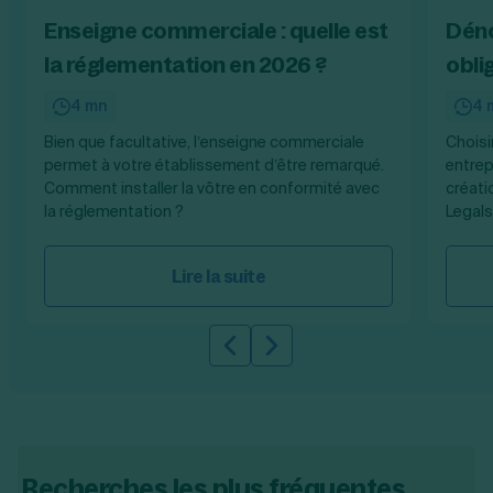
Enseigne commerciale : quelle est
Déno
la réglementation en 2026 ?
obli
4 mn
4 
Bien que facultative, l’enseigne commerciale
Choisi
permet à votre établissement d’être remarqué.
entrep
Comment installer la vôtre en conformité avec
créati
la réglementation ?
Legals
Lire la suite
Slide précédente
Slide suivante
Recherches les plus fréquentes