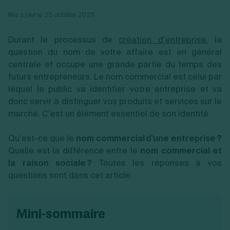
Vente en ligne
Fiches SASU
Micro entreprise
Cession d'actions
Services aux entreprises
Mis à jour le 25 octobre 2025
Fiches SAS
LMNP
Transmission universelle de patrimoine
Construction/travaux
Fiches EURL
Par métier
Augmentation de capital
Restauration
Durant le processus de
création d’entreprise
, la
Fiches SARL
Réduction de capital
Commerce
Fiches SCI
question du nom de votre affaire est en général
Gérer son entreprise
Conseil/finance
Transport
Fiches auto-entrepreneur
centrale et occupe une grande partie du temps des
Vente en ligne
Autres
Fiches association
futurs entrepreneurs. Le nom commercial est celui par
Services aux entreprises
Gestion comptable
Ressources
Toutes les fiches sur la création
Construction/travaux
Approbation des comptes
lequel le public va identifier votre entreprise et va
Autres démarches
Restauration
Dépôt de marque
donc servir à distinguer vos produits et services sur le
Simulateur de choix de forme juridique
Commerce
Recherche d'antériorité
Calcul de charges sociales
marché. C’est un élément essentiel de son identité.
Gestion d’entreprise
Transport
Protection des créations
Estimation du coût de création
Fermeture d’entreprise
Autres
Confidentialité de l'adresse du dirigeant
Calcul d'éligibilité à l'ACRE
Qu’est-ce que le
nom commercial d’une entreprise ?
Exercice d’un métier
Par fonctionnalité
Fermer son entreprise
Vérification de la disponibilité du nom d'entreprise
Quelle est la différence entre le
nom commercial et
Recouvrement de factures
Générateur de mentions légales
Gérer ses salariés
la raison sociale ?
Toutes les réponses à vos
Logiciel de facturation
Radiation auto entrepreneur
Sélection de fiches pratiques
questions sont dans cet article.
Logiciel de comptabilité
Mise en sommeil
Gestion des achats
Dissolution-liquidation
Ouvrir sa société
Gestion de la trésorerie
Création d'entreprise
Dépôt de bilan
Création d'entreprise
Bilans et déclarations fiscales
mini-sommaire
Création de micro-entreprise
Par besoin
Devenir auto entrepreneur