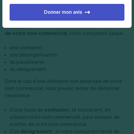
L’action en concurrence déloyale : conditions
Donner mon avis
Pour pouvoir exercer une action en
concurrence
déloyale
, vous devrez démontrer que par l’
utilisation
de votre nom commercial
, votre concurrent cause :
une confusion ;
une désorganisation ;
du parasitisme ;
du dénigrement.
Dans le cas d’une utilisation non autorisée de votre
nom commercial, vous pouvez tenter de démonter
l’existence :
D’une faute de
confusion :
le concurrent, en
utilisant votre nom commercial, peut essayer de
profiter de votre nom commercial.
D’un
dénigrement :
si votre concurrent tente de