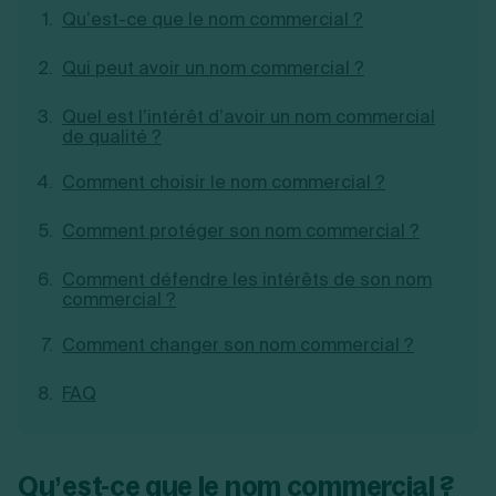
Qu’est-ce que le nom commercial ?
Création d'EURL
Toutes les modifications
Je suis autonome
Création de SASU
Je souhaite être accompagné
Qui peut avoir un nom commercial ?
Création de SARL
Création de SAS
Création de SCI
Quel est l’intérêt d’avoir un nom commercial
de qualité ?
Création d'association
Découvrez notre cabinet d'expertise
Aides à la création d’entreprise
comptable LS Compta
Comment choisir le nom commercial ?
Ouverture compte pro
Fermeture d’une entreprise
Comment protéger son nom commercial ?
Comment défendre les intérêts de son nom
commercial ?
Création d'entreprise
Comment changer son nom commercial ?
FAQ
Qu’est-ce que le nom commercial ?