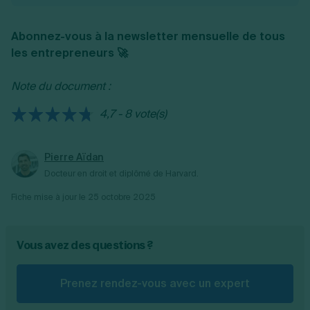
manière ponctuelle à des fins purement
le compte 609 si le geste commercial est
commerciales, tandis que le rabais est une
accordé à votre bénéfice.
Abonnez-vous à la newsletter mensuelle de tous
réduction accordée à titre exceptionnel du
les entrepreneurs 🚀
fait d’une défaillance du produit vendu plus
tôt.
Note du document :
4,7 - 8 vote(s)
Pierre Aïdan
Docteur en droit et diplômé de Harvard.
Fiche mise à jour le
25 octobre 2025
Vous avez des questions ?
Prenez rendez-vous avec un expert