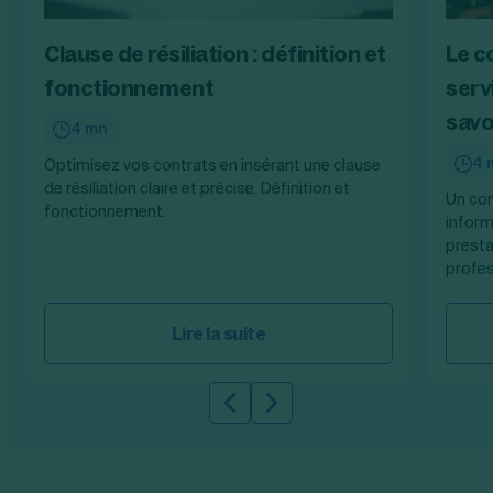
Clause de résiliation : définition et
Le c
fonctionnement
serv
savo
4 mn
4 
Optimisez vos contrats en insérant une clause
de résiliation claire et précise. Définition et
Un con
fonctionnement.
inform
presta
profes
Lire la suite
Slide précédente
Slide suivante