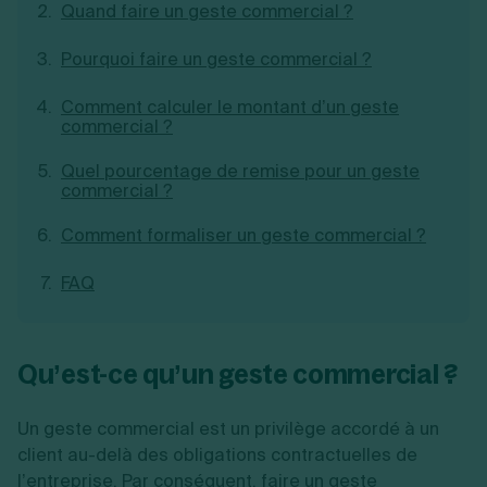
Quand faire un geste commercial ?
Création d'EURL
Toutes les modifications
Je suis autonome
Création de SASU
Pourquoi faire un geste commercial ?
Je souhaite être accompagné
Création de SARL
Création de SAS
Comment calculer le montant d’un geste
Création de SCI
commercial ?
Création d'association
Découvrez notre cabinet d'expertise
Aides à la création d’entreprise
comptable LS Compta
Quel pourcentage de remise pour un geste
Ouverture compte pro
commercial ?
Fermeture d’une entreprise
Comment formaliser un geste commercial ?
FAQ
Création d'entreprise
Qu’est-ce qu’un geste commercial ?
Un geste commercial est un privilège accordé à un
client au-delà des obligations contractuelles de
l’entreprise. Par conséquent, faire un geste