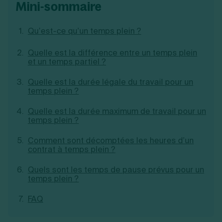
mini-sommaire
Création d'EURL
Toutes les modifications
Je suis autonome
Création de SASU
Je souhaite être accompagné
Création de SARL
Qu’est-ce qu’un temps plein ?
Création de SAS
Création de SCI
Quelle est la différence entre un temps plein
et un temps partiel ?
Création d'association
Découvrez notre cabinet d'expertise
Aides à la création d’entreprise
comptable LS Compta
Quelle est la durée légale du travail pour un
Ouverture compte pro
temps plein ?
Fermeture d’une entreprise
Quelle est la durée maximum de travail pour un
temps plein ?
Création d'entreprise
Comment sont décomptées les heures d’un
contrat à temps plein ?
Quels sont les temps de pause prévus pour un
temps plein ?
FAQ