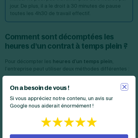
jour. De plus, il a le droit à 30 minutes de pause
toutes les 4h30 de travail effectif.
Comment sont décomptées les
heures d’un contrat à temps plein ?
Pour décompter les
heures d’un temps plein
,
l’entreprise peut utiliser deux méthodes différentes :
les horaires collectifs ;
On a besoin de vous !
ou les horaires individualisés.
Si vous appréciez notre contenu, un avis sur
Les horaires collectifs
Google nous aiderait énormément !
Ainsi, l’employeur peut pratiquer les
horaires
collectifs
. Cela signifie que les horaires de travail
sont les mêmes pour tous.