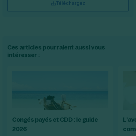
Téléchargez
Ces articles pourraient aussi vous
intéresser :
Congés payés et CDD : le guide
L’av
2026
comp