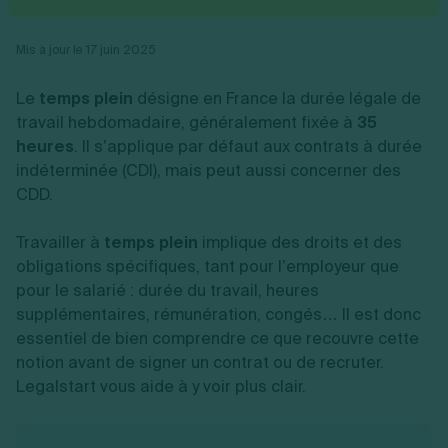
Vente en ligne
Fiches SASU
Micro entreprise
Cession d'actions
Services aux entreprises
Fiches SAS
LMNP
Transmission universelle de patrimoine
Construction/travaux
Mis à jour le 17 juin 2025
Fiches EURL
Par métier
Augmentation de capital
Restauration
Fiches SARL
Réduction de capital
Commerce
Le
temps plein
désigne en France la durée légale de
Fiches SCI
Gérer son entreprise
Conseil/finance
Transport
Fiches auto-entrepreneur
travail hebdomadaire, généralement fixée à
35
Vente en ligne
Autres
Fiches association
heures
. Il s’applique par défaut aux contrats à durée
Services aux entreprises
Gestion comptable
Ressources
Toutes les fiches sur la création
indéterminée (CDI), mais peut aussi concerner des
Construction/travaux
Approbation des comptes
Autres démarches
Restauration
Dépôt de marque
CDD.
Simulateur de choix de forme juridique
Commerce
Recherche d'antériorité
Calcul de charges sociales
Gestion d’entreprise
Transport
Protection des créations
Estimation du coût de création
Travailler à
temps plein
implique des droits et des
Fermeture d’entreprise
Autres
Confidentialité de l'adresse du dirigeant
Calcul d'éligibilité à l'ACRE
obligations spécifiques, tant pour l’employeur que
Exercice d’un métier
Par fonctionnalité
Fermer son entreprise
Vérification de la disponibilité du nom d'entreprise
pour le salarié : durée du travail, heures
Recouvrement de factures
Générateur de mentions légales
supplémentaires, rémunération, congés… Il est donc
Gérer ses salariés
Logiciel de facturation
Radiation auto entrepreneur
Sélection de fiches pratiques
essentiel de bien comprendre ce que recouvre cette
Logiciel de comptabilité
Mise en sommeil
notion avant de signer un contrat ou de recruter.
Gestion des achats
Dissolution-liquidation
Ouvrir sa société
Legalstart vous aide à y voir plus clair.
Gestion de la trésorerie
Création d'entreprise
Dépôt de bilan
Création d'entreprise
Bilans et déclarations fiscales
Création de micro-entreprise
Par besoin
Devenir auto entrepreneur