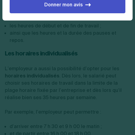
Donner mon avis
Dans ce cas, l’employeur affiche :
les heures de début et de fin de travail ;
ainsi que les heures et la durée des pauses et
repos.
Les horaires individualisés
L’employeur a aussi la possibilité d’opter pour les
horaires individualisés
. Dès lors, le salarié peut
choisir ses horaires de travail dans la limite de la
plage horaire fixée par l’entreprise et dès lors qu’il
réalise bien ses 35 heures par semaine.
Par exemple, l’employeur peut permettre :
d’arriver entre 7 h 30 et 9 h 00 le matin ;
et de partir entre 16 h 00 et 18 h 00.