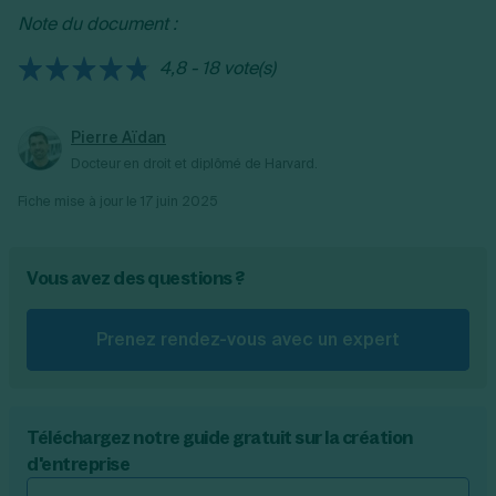
de travail ou sur vos bulletins de salaire. Vous
Note du document :
le prévoit.
pouvez aussi vérifier votre quotité de travail, qui
doit être de 100 % pour un temps plein.
4,8 - 18 vote(s)
Pierre Aïdan
Docteur en droit et diplômé de Harvard.
Fiche mise à jour le
17 juin 2025
Vous avez des questions ?
Prenez rendez-vous avec un expert
Téléchargez notre guide gratuit sur la création
d'entreprise