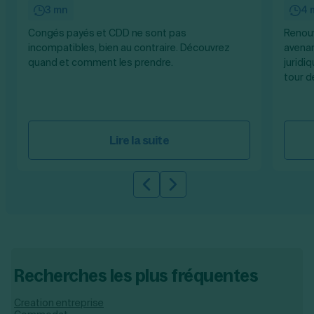
3 mn
4 
Congés payés et CDD ne sont pas
Renouv
incompatibles, bien au contraire. Découvrez
avenan
quand et comment les prendre.
juridiq
tour d
Lire la suite
Slide précédente
Slide suivante
Recherches les plus fréquentes
Creation entreprise