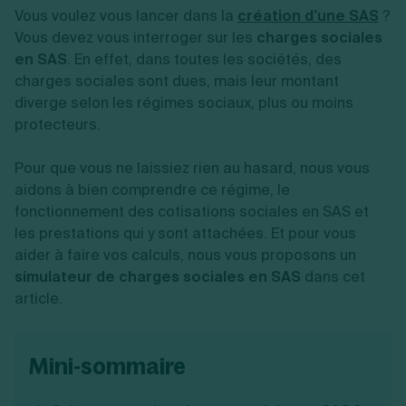
Vente en ligne
Fiches SASU
Vous voulez vous lancer dans la
Micro entreprise
création d’une SAS
?
Cession d'actions
Services aux entreprises
Fiches SAS
LMNP
Transmission universelle de patrimoine
Vous devez vous interroger sur les
charges sociales
Construction/travaux
Fiches EURL
Par métier
Augmentation de capital
en SAS
. En effet, dans toutes les sociétés, des
Restauration
Fiches SARL
Réduction de capital
Commerce
charges sociales sont dues, mais leur montant
Fiches SCI
Gérer son entreprise
Conseil/finance
Transport
diverge selon les régimes sociaux, plus ou moins
Fiches auto-entrepreneur
Vente en ligne
Autres
protecteurs.
Fiches association
Services aux entreprises
Gestion comptable
Ressources
Toutes les fiches sur la création
Construction/travaux
Approbation des comptes
Autres démarches
Pour que vous ne laissiez rien au hasard, nous vous
Restauration
Dépôt de marque
Simulateur de choix de forme juridique
aidons à bien comprendre ce régime, le
Commerce
Recherche d'antériorité
Calcul de charges sociales
Gestion d’entreprise
fonctionnement des cotisations sociales en SAS et
Transport
Protection des créations
Estimation du coût de création
Fermeture d’entreprise
Autres
Confidentialité de l'adresse du dirigeant
les prestations qui y sont attachées. Et pour vous
Calcul d'éligibilité à l'ACRE
Exercice d’un métier
Par fonctionnalité
Fermer son entreprise
aider à faire vos calculs, nous vous proposons un
Vérification de la disponibilité du nom d'entreprise
Recouvrement de factures
Générateur de mentions légales
simulateur de charges sociales en SAS
dans cet
Gérer ses salariés
Logiciel de facturation
Radiation auto entrepreneur
article.
Sélection de fiches pratiques
Logiciel de comptabilité
Mise en sommeil
Gestion des achats
Dissolution-liquidation
Ouvrir sa société
Gestion de la trésorerie
Création d'entreprise
Dépôt de bilan
mini-sommaire
Création d'entreprise
Bilans et déclarations fiscales
Création de micro-entreprise
Par besoin
Devenir auto entrepreneur