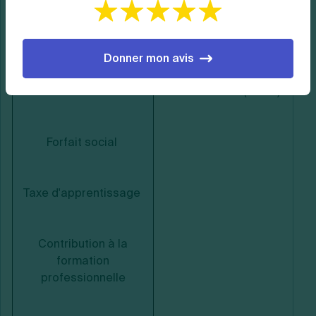
CEG
)
déductible
Contribution d'équilibre
Contribution au
Donner mon avis
technique (CET) selon
remboursement de la
les cas
dette sociale (CRDS)
Forfait social
Taxe d'apprentissage
Contribution à la
formation
professionnelle