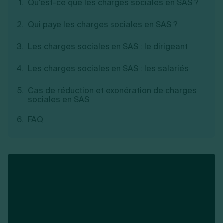
Qu'est-ce que les charges sociales en SAS ?
Création d'EURL
Toutes les modifications
Je suis autonome
Création de SASU
Qui paye les charges sociales en SAS ?
Je souhaite être accompagné
Création de SARL
Création de SAS
Les charges sociales en SAS : le dirigeant
Création de SCI
Création d'association
Découvrez notre cabinet d'expertise
Les charges sociales en SAS : les salariés
Aides à la création d’entreprise
comptable LS Compta
Ouverture compte pro
Cas de réduction et exonération de charges
Fermeture d’une entreprise
sociales en SAS
FAQ
Création d'entreprise