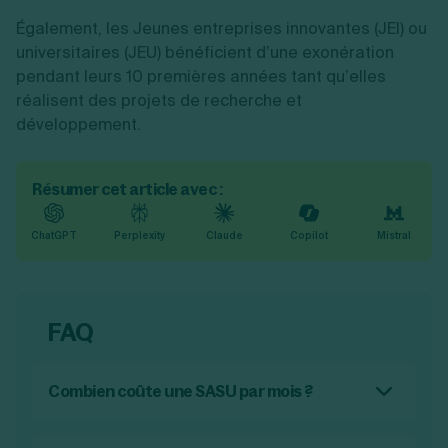
Également, les Jeunes entreprises innovantes (JEI) ou
universitaires (JEU) bénéficient d’une exonération
pendant leurs 10 premières années tant qu’elles
réalisent des projets de recherche et
développement.
Résumer cet article avec :
ChatGPT
Perplexity
Claude
Copilot
Mistral
FAQ
Combien coûte une SASU par mois ?
Tous les mois, vous avez des
charges en
SASU
. En plus des charges liées à l’exercice