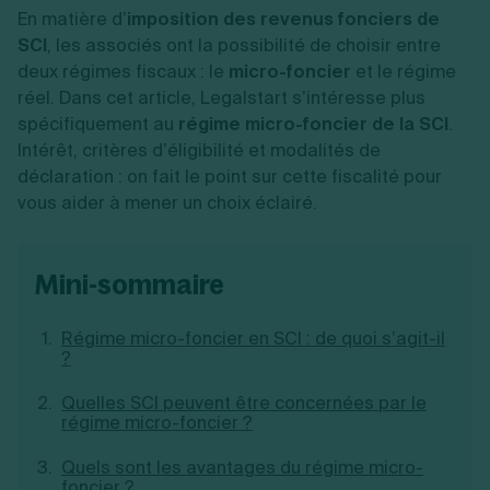
Vente en ligne
Fiches SASU
En matière d’
Micro entreprise
imposition des revenus fonciers de
Cession d'actions
Services aux entreprises
Fiches SAS
LMNP
Transmission universelle de patrimoine
SCI
, les associés ont la possibilité de choisir entre
Construction/travaux
Fiches EURL
Par métier
Augmentation de capital
deux régimes fiscaux : le
micro-foncier
et le régime
Restauration
Fiches SARL
Réduction de capital
Commerce
réel. Dans cet article, Legalstart s’intéresse plus
Fiches SCI
Gérer son entreprise
Conseil/finance
Transport
spécifiquement au
régime micro-foncier de la SCI
.
Fiches auto-entrepreneur
Vente en ligne
Autres
Intérêt, critères d’éligibilité et modalités de
Fiches association
Services aux entreprises
Gestion comptable
Ressources
déclaration : on fait le point sur cette fiscalité pour
Toutes les fiches sur la création
Construction/travaux
Approbation des comptes
Autres démarches
vous aider à mener un choix éclairé.
Restauration
Dépôt de marque
Simulateur de choix de forme juridique
Commerce
Recherche d'antériorité
Calcul de charges sociales
Gestion d’entreprise
Transport
Protection des créations
Estimation du coût de création
Fermeture d’entreprise
Autres
Confidentialité de l'adresse du dirigeant
mini-sommaire
Calcul d'éligibilité à l'ACRE
Exercice d’un métier
Par fonctionnalité
Fermer son entreprise
Vérification de la disponibilité du nom d'entreprise
Recouvrement de factures
Générateur de mentions légales
Régime micro-foncier en SCI : de quoi s’agit-il
Gérer ses salariés
Logiciel de facturation
Radiation auto entrepreneur
?
Sélection de fiches pratiques
Logiciel de comptabilité
Mise en sommeil
Gestion des achats
Dissolution-liquidation
Quelles SCI peuvent être concernées par le
Ouvrir sa société
Gestion de la trésorerie
régime micro-foncier ?
Création d'entreprise
Dépôt de bilan
Création d'entreprise
Bilans et déclarations fiscales
Création de micro-entreprise
Quels sont les avantages du régime micro-
Par besoin
foncier ?
Devenir auto entrepreneur