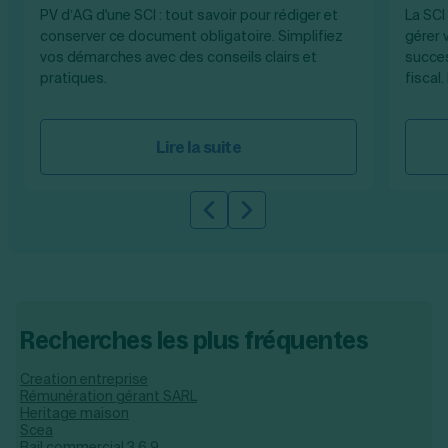
PV d’AG d'une SCI : tout savoir pour rédiger et
La SCI
conserver ce document obligatoire. Simplifiez
gérer 
vos démarches avec des conseils clairs et
succes
pratiques.
fiscal
Lire la suite
Slide précédente
Slide suivante
Recherches les plus fréquentes
Creation entreprise
Rémunération gérant SARL
Heritage maison
Scea
Bail commercial 3 6 9