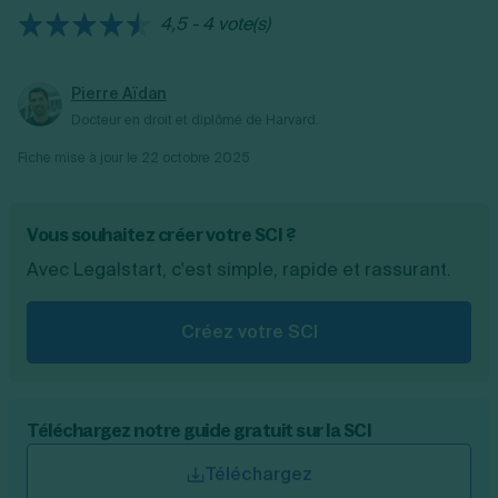
sa vie sociale. Cette imposition demeure, en
4,5 - 4 vote(s)
revanche, obligatoire pour les SCI qui
exercent une activité commerciale.
Pierre Aïdan
Docteur en droit et diplômé de Harvard.
Fiche mise à jour le
22 octobre 2025
Vous souhaitez créer votre SCI ?
Avec Legalstart, c'est simple, rapide et rassurant.
Créez votre SCI
Téléchargez notre guide gratuit sur la SCI
Téléchargez