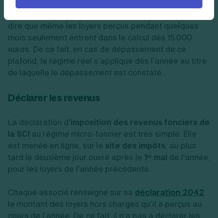
n’entrent pas dans le calcul. En outre, il n’y a
pas de
proratisation
en régime foncier de la SCI. Cela veut
dire que même les loyers perçus pendant quelques
mois seulement entrent dans le calcul dès 15.000
euros. De ce fait, en cas de dépassement de ce
plafond, le régime réel s’applique dès l’année au titre
de laquelle le dépassement est constaté.
Déclarer les revenus
La déclaration d’
imposition des revenus fonciers de
la SCI
au régime micro-foncier est très simple. Elle
est menée en ligne, sur le
site des impôts
, au plus
tard le deuxième jour ouvré après le
1ᵉʳ mai
de l’année,
pour les loyers de l’année précédente.
Chaque associé renseigne sur sa
déclaration 2042
le montant des loyers hors charges qu’il a perçus au
cours de l’année. De ce fait, il n’a pas à déclarer les