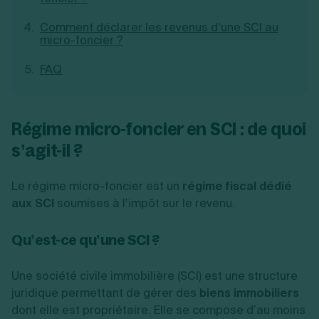
Création d'EURL
Toutes les modifications
Je suis autonome
Comment déclarer les revenus d’une SCI au
Création de SASU
micro-foncier ?
Je souhaite être accompagné
Création de SARL
Création de SAS
FAQ
Création de SCI
Création d'association
Découvrez notre cabinet d'expertise
Aides à la création d’entreprise
comptable LS Compta
Ouverture compte pro
Régime micro-foncier en SCI : de quoi
Fermeture d’une entreprise
s’agit-il ?
Le régime micro-foncier est un
régime fiscal dédié
Création d'entreprise
aux SCI
soumises à l’impôt sur le revenu.
Qu’est-ce qu’une SCI ?
Une société civile immobilière (SCI) est une structure
juridique permettant de gérer des
biens immobiliers
dont elle est propriétaire. Elle se compose d’au moins