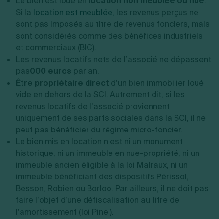
Le bien est loué en
location non meublée ou nue
.
Si la
location est meublée
,
les revenus perçus ne
sont pas imposés au titre de revenus fonciers, mais
sont considérés comme des bénéfices industriels
et commerciaux (BIC).
Les revenus locatifs nets de l’associé ne dépassent
pas
000 euros
par an.
Être propriétaire direct
d’un bien immobilier loué
vide en dehors de la SCI. Autrement dit, si les
revenus locatifs de l’associé proviennent
uniquement de ses parts sociales dans la SCI, il ne
peut pas bénéficier du régime micro-foncier.
Le bien mis en location n’est ni un monument
historique, ni un immeuble en nue-propriété, ni un
immeuble ancien éligible à la loi Malraux, ni un
immeuble bénéficiant des dispositifs Périssol,
Besson, Robien ou Borloo. Par ailleurs, il ne doit pas
faire l’objet d’une défiscalisation au titre de
l’amortissement (loi Pinel).