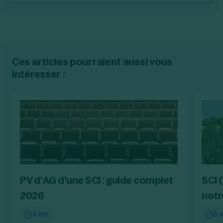
Ces articles pourraient aussi vous
intéresser :
PV d’AG d'une SCI : guide complet
SCI 
2026
notr
4 mn
5 