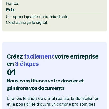
France.
Création d'EURL
Toutes les modifications
Je suis autonome
Prix
Création de SASU
Je souhaite être accompagné
Création de SARL
Un rapport qualité / prix imbattable.
Création de SAS
C'est aussi ça le digital.
Création de SCI
Création d'association
Découvrez notre cabinet d'expertise
Aides à la création d’entreprise
comptable LS Compta
Ouverture compte pro
Fermeture d’une entreprise
Créez
facilement
votre entreprise
en
3 étapes
Création d'entreprise
01
Nous constituons votre dossier et
générons vos documents
Une fois le choix de statut réalisé, la domiciliation
et la possibilité d’ouvrir un compte pro sont des