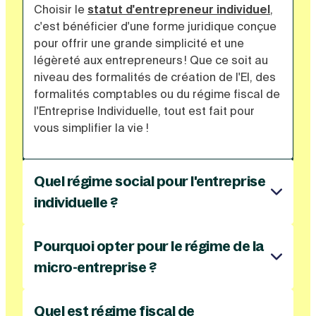
Choisir le
statut d'entrepreneur individuel
,
c'est bénéficier d'une forme juridique conçue
pour offrir une grande simplicité et une
légèreté aux entrepreneurs ! Que ce soit au
niveau des formalités de création de l'EI, des
formalités comptables ou du régime fiscal de
l'Entreprise Individuelle, tout est fait pour
vous simplifier la vie !
Quel régime social pour l'entreprise
individuelle ?
Le
dirigeant de l'entreprise individuelle
est
affilié à la Sécurité Sociale des Indépendants
Pourquoi opter pour le régime de la
(ex RSI). C'est lui qui gère la collecte de ses
micro-entreprise ?
cotisations sociales, et le versement de ses
La
création d’une
micro-entreprise
est très
prestations dans le cadre de sa sécurité
prisée.
sociale.
Quel est régime fiscal de