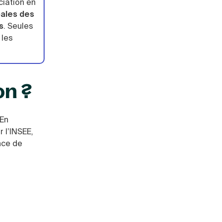
ciation en
pales des
s
. Seules
 les
on ?
 En
 l’INSEE,
nce de