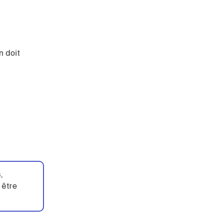
n doit
,
 être