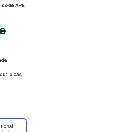
e
code APE
ne
nde
.
’est le cas
tional