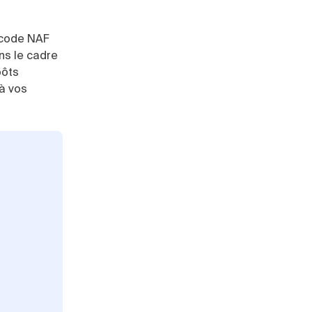
code NAF
ans le cadre
pôts
 à vos