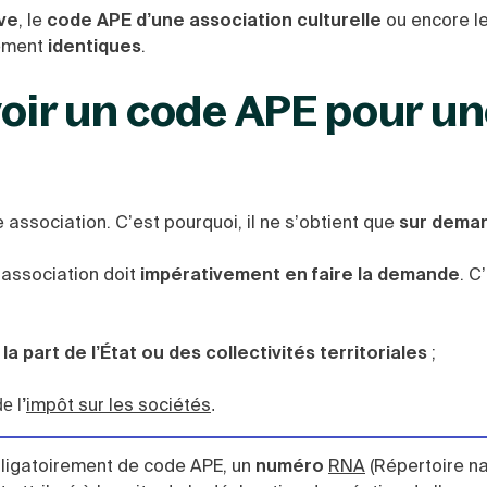
ve
, le
code APE d’une association culturelle
ou encore l
ement
identiques
.
voir un code APE pour u
 association. C’est pourquoi, il ne s’obtient que
sur dema
 association doit
impérativement en faire la demande
. C
a part de l’État ou des collectivités territoriales
;
impôt sur les sociétés
e l
’
.
obligatoirement de code APE, un
numéro
RNA
(Répertoire na