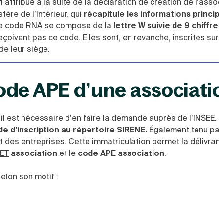
attribué à la suite de la déclaration de création de l’asso
tère de l’Intérieur, qui
récapitule les informations princi
. Ce code RNA se compose de la
lettre W suivie de 9 chiffre
çoivent pas ce code. Elles sont, en revanche, inscrites sur
de leur siège.
ode APE d’une associati
, il est nécessaire d’en faire la demande auprès de l’INSEE.
e d’inscription au répertoire SIRENE.
Également tenu par
 et des entreprises. Cette immatriculation permet la délivra
RET
association
et le
code APE association
.
elon son motif :