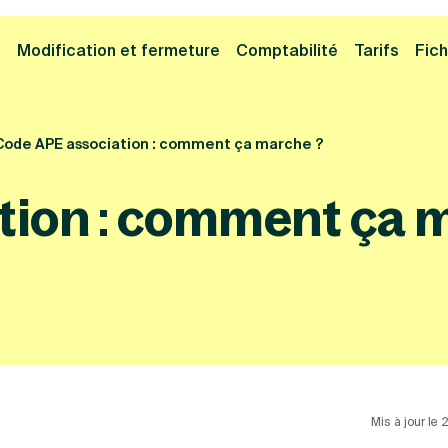
Cliquez ici pour reprendre votre démarche
Fermer la
e
Modification et fermeture
Comptabilité
Tarifs
Fich
Code APE association : comment ça marche ?
tion : comment ça 
Mis à jour le