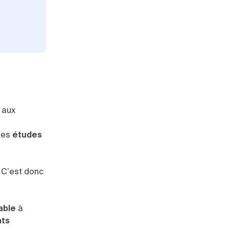
 aux
 des
études
. C’est donc
able
à
nts