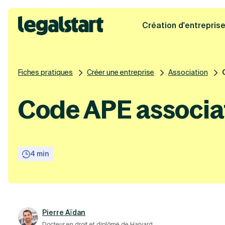
Création d'entrepris
Legalstart
Fiches pratiques
Créer une entreprise
Association
Code APE associa
4 min
Pierre Aïdan
Docteur en droit et diplômé de Harvard.