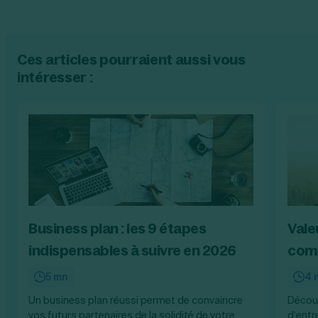
Ces articles pourraient aussi vous
intéresser :
Business plan : les 9 étapes
Vale
indispensables à suivre en 2026
comp
5 mn
4 
Un business plan réussi permet de convaincre
Découv
vos futurs partenaires de la solidité de votre
d’entr