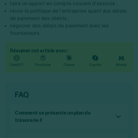
faire un apport en compte courant d’associé ;
revoir la politique de l’entreprise quant aux délais
de paiement des clients ;
négocier des délais de paiement avec les
fournisseurs.
Résumer cet article avec :
ChatGPT
Perplexity
Claude
Copilot
Mistral
FAQ
Comment se présente un plan de
trésorerie ?
Un plan de trésorerie se présente sous la
forme d’un tableau divisé en 12 colonnes, à