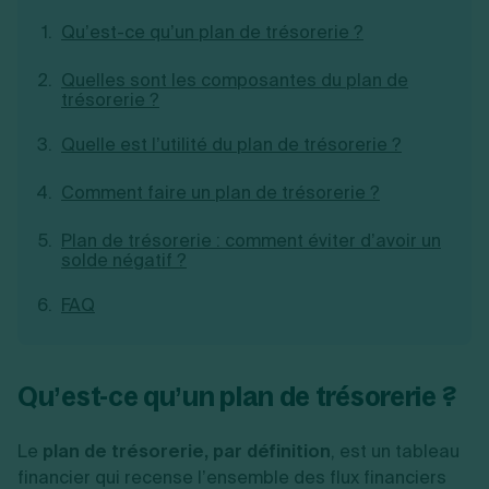
Création d'EURL
Toutes les modifications
Qu’est-ce qu’un plan de trésorerie ?
Je suis autonome
Création de SASU
Je souhaite être accompagné
Création de SARL
Quelles sont les composantes du plan de
Création de SAS
trésorerie ?
Création de SCI
Création d'association
Découvrez notre cabinet d'expertise
Quelle est l’utilité du plan de trésorerie ?
Aides à la création d’entreprise
comptable LS Compta
Ouverture compte pro
Comment faire un plan de trésorerie ?
Fermeture d’une entreprise
Plan de trésorerie : comment éviter d’avoir un
solde négatif ?
Création d'entreprise
FAQ
Qu’est-ce qu’un plan de trésorerie ?
Le
plan de trésorerie, par définition
, est un tableau
financier qui recense l’ensemble des flux financiers