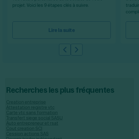
projet. Voici les 9 étapes clés à suivre.
tradui
compl
Lire la suite
Slide précédente
Slide suivante
Recherches les plus fréquentes
Creation entreprise
Attestation registre vtc
Carte vtc sans formation
Transfert siege social SASU
Auto entrepreneur et rsat
Cout creation SCI
Cession actions SAS
Devenir trader indépendant