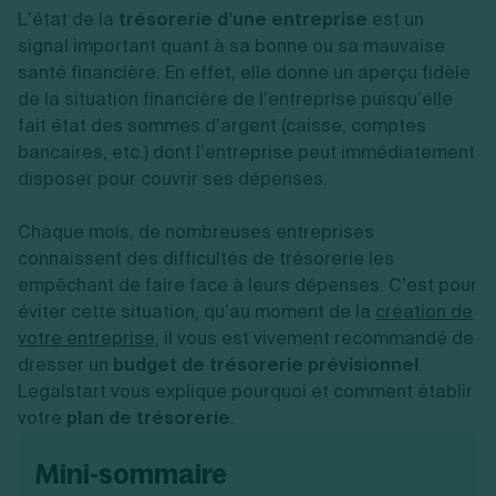
Vente en ligne
Fiches SASU
L’état de la
Micro entreprise
trésorerie d’une entreprise
est un
Cession d'actions
Services aux entreprises
Fiches SAS
LMNP
Transmission universelle de patrimoine
signal important quant à sa bonne ou sa mauvaise
Construction/travaux
Fiches EURL
Par métier
Augmentation de capital
santé financière. En effet, elle donne un aperçu fidèle
Restauration
Fiches SARL
Réduction de capital
Commerce
de la situation financière de l’entreprise puisqu’elle
Fiches SCI
Gérer son entreprise
Conseil/finance
Transport
fait état des sommes d’argent (caisse, comptes
Fiches auto-entrepreneur
Vente en ligne
Autres
bancaires, etc.) dont l’entreprise peut immédiatement
Fiches association
Services aux entreprises
Gestion comptable
Ressources
disposer pour couvrir ses dépenses.
Toutes les fiches sur la création
Construction/travaux
Approbation des comptes
Autres démarches
Restauration
Dépôt de marque
Simulateur de choix de forme juridique
Chaque mois, de nombreuses entreprises
Commerce
Recherche d'antériorité
Calcul de charges sociales
Gestion d’entreprise
connaissent des difficultés de trésorerie les
Transport
Protection des créations
Estimation du coût de création
Fermeture d’entreprise
Autres
Confidentialité de l'adresse du dirigeant
empêchant de faire face à leurs dépenses. C’est pour
Calcul d'éligibilité à l'ACRE
Exercice d’un métier
Par fonctionnalité
Fermer son entreprise
éviter cette situation, qu’au moment de la
création de
Vérification de la disponibilité du nom d'entreprise
Recouvrement de factures
Générateur de mentions légales
votre entreprise
, il vous est vivement recommandé de
Gérer ses salariés
Logiciel de facturation
Radiation auto entrepreneur
dresser un
budget de trésorerie prévisionnel
.
Sélection de fiches pratiques
Logiciel de comptabilité
Mise en sommeil
Legalstart vous explique pourquoi et comment établir
Gestion des achats
Dissolution-liquidation
votre
plan de trésorerie
.
Ouvrir sa société
Gestion de la trésorerie
Création d'entreprise
Dépôt de bilan
Création d'entreprise
Bilans et déclarations fiscales
mini-sommaire
Création de micro-entreprise
Par besoin
Devenir auto entrepreneur