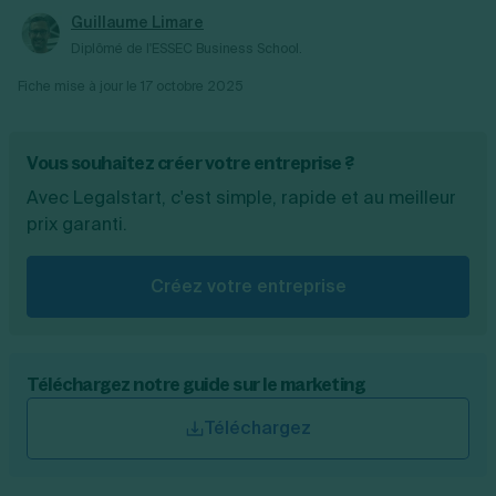
et réactive.
stratégie en cas d’écarts. Cet outil sert de
Guillaume Limare
véritable tableau de bord financier pour
Diplômé de l'ESSEC Business School.
piloter votre activité.
Fiche mise à jour le
17 octobre 2025
Vous souhaitez créer votre entreprise ?
Avec Legalstart, c'est simple, rapide et au meilleur
prix garanti.
Créez votre entreprise
Téléchargez notre guide sur le marketing
Téléchargez