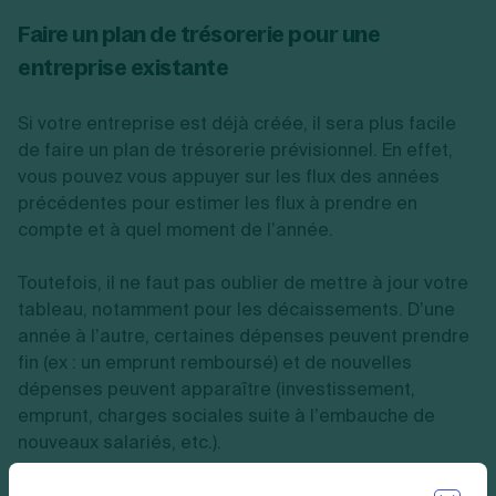
Faire un plan de trésorerie pour une
entreprise existante
Si votre entreprise est déjà créée, il sera plus facile
de faire un plan de trésorerie prévisionnel. En effet,
vous pouvez vous appuyer sur les flux des années
précédentes pour estimer les flux à prendre en
compte et à quel moment de l’année.
Toutefois, il ne faut pas oublier de mettre à jour votre
tableau, notamment pour les décaissements. D’une
année à l’autre, certaines dépenses peuvent prendre
fin (ex : un emprunt remboursé) et de nouvelles
dépenses peuvent apparaître (investissement,
emprunt, charges sociales suite à l’embauche de
nouveaux salariés, etc.).