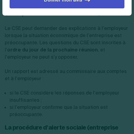
La procédure d’alerte économique
(entreprise d’au moins 50 salariés)
Le CSE peut demander des explications à l’employeur
lorsque la situation économique de l’entreprise est
préoccupante. Les questions du CSE sont inscrites à
l’
ordre du jour de la prochaine réunion
, et
l’employeur ne peut s’y opposer.
Un rapport est adressé au commissaire aux comptes
et à l’employeur :
si le CSE considère les réponses de l’employeur
insuffisantes ;
si l’employeur confirme que la situation est
préoccupante.
La procédure d’alerte sociale (entreprise