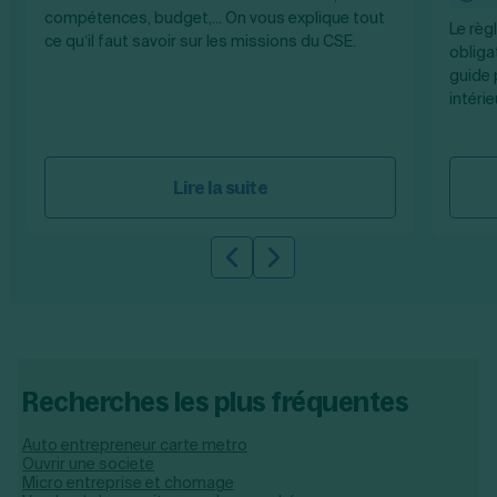
compétences, budget,... On vous explique tout
Le règ
ce qu’il faut savoir sur les missions du CSE.
obliga
guide 
intérie
Lire la suite
Slide précédente
Slide suivante
Recherches les plus fréquentes
Auto entrepreneur carte metro​
Ouvrir une societe
Micro entreprise et chomage