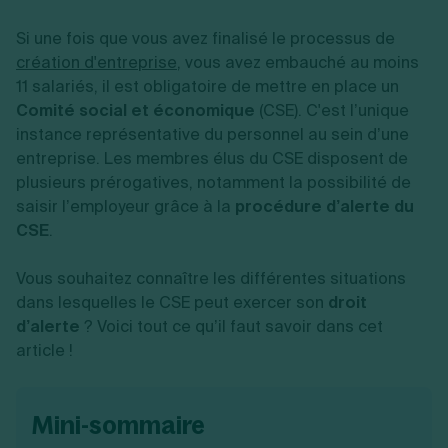
Vente en ligne
Fiches SASU
Micro entreprise
Cession d'actions
Services aux entreprises
Fiches SAS
Si une fois que vous avez finalisé le processus de
LMNP
Transmission universelle de patrimoine
Construction/travaux
Fiches EURL
Par métier
Augmentation de capital
création d'entreprise
, vous avez embauché au moins
Restauration
Fiches SARL
Réduction de capital
11 salariés, il est obligatoire de mettre en place un
Commerce
Fiches SCI
Gérer son entreprise
Conseil/finance
Transport
Comité social et économique
(CSE). C'est l’unique
Fiches auto-entrepreneur
Vente en ligne
Autres
instance représentative du personnel au sein d’une
Fiches association
Services aux entreprises
Gestion comptable
Ressources
entreprise. Les membres élus du CSE disposent de
Toutes les fiches sur la création
Construction/travaux
Approbation des comptes
plusieurs prérogatives, notamment la possibilité de
Autres démarches
Restauration
Dépôt de marque
Simulateur de choix de forme juridique
saisir l’employeur grâce à la
procédure d’alerte du
Commerce
Recherche d'antériorité
Calcul de charges sociales
CSE
.
Gestion d’entreprise
Transport
Protection des créations
Estimation du coût de création
Fermeture d’entreprise
Autres
Confidentialité de l'adresse du dirigeant
Calcul d'éligibilité à l'ACRE
Exercice d’un métier
Par fonctionnalité
Fermer son entreprise
Vous souhaitez connaître les différentes situations
Vérification de la disponibilité du nom d'entreprise
Recouvrement de factures
dans lesquelles le CSE peut exercer son
droit
Générateur de mentions légales
Gérer ses salariés
Logiciel de facturation
Radiation auto entrepreneur
d’alerte
? Voici tout ce qu’il faut savoir dans cet
Sélection de fiches pratiques
Logiciel de comptabilité
Mise en sommeil
article !
Gestion des achats
Dissolution-liquidation
Ouvrir sa société
Gestion de la trésorerie
Création d'entreprise
Dépôt de bilan
Création d'entreprise
Bilans et déclarations fiscales
mini-sommaire
Création de micro-entreprise
Par besoin
Devenir auto entrepreneur