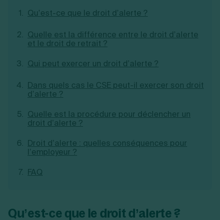
Création d'EURL
Toutes les modifications
Qu’est-ce que le droit d’alerte ?
Je suis autonome
Création de SASU
Je souhaite être accompagné
Création de SARL
Quelle est la différence entre le droit d’alerte
Création de SAS
et le droit de retrait ?
Création de SCI
Création d'association
Découvrez notre cabinet d'expertise
Qui peut exercer un droit d’alerte ?
Aides à la création d’entreprise
comptable LS Compta
Ouverture compte pro
Dans quels cas le CSE peut-il exercer son droit
Fermeture d’une entreprise
d’alerte ?
Quelle est la procédure pour déclencher un
droit d’alerte ?
Création d'entreprise
Droit d’alerte : quelles conséquences pour
l’employeur ?
FAQ
Qu’est-ce que le droit d’alerte ?