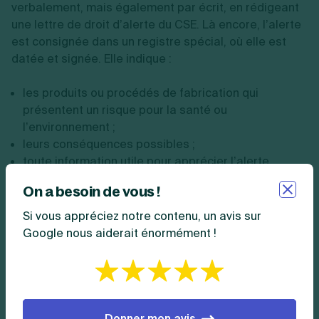
verbalement, mais également par écrit, en rédigeant
une lettre de droit d’alerte du CSE. Là encore, l’alerte
est consignée dans un registre spécial, où elle est
datée et signée. Elle indique :
les produits ou procédés de fabrication qui
présentent un risque pour la santé ou
l’environnement ;
leurs conséquences possibles ;
toute information utile pour apprécier l’alerte.
L’employeur doit estimer les risques causés par la
On a besoin de vous !
situation avec le CSE. Il doit informer ses membres de
Si vous appréciez notre contenu, un avis sur
ses décisions
sous 1 mois
.
Google nous aiderait énormément !
Si l’employeur estime qu’il n’existe pas de risque
grave, ou s’il n’intervient pas durant ce délai, le CSE
peut saisir le préfet départemental.
Donner mon avis