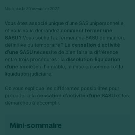
Vente en ligne
Fiches SASU
Micro entreprise
Cession d'actions
Services aux entreprises
Mis à jour le 20 novembre 2025
Fiches SAS
LMNP
Transmission universelle de patrimoine
Construction/travaux
Fiches EURL
Par métier
Augmentation de capital
Restauration
Vous êtes associé unique d’une SAS unipersonnelle,
Fiches SARL
Réduction de capital
Commerce
Fiches SCI
et vous vous demandez
comment fermer une
Gérer son entreprise
Conseil/finance
Transport
Fiches auto-entrepreneur
SASU ?
Vous souhaitez fermer une SASU de manière
Vente en ligne
Autres
Fiches association
définitive ou temporaire ? La
Services aux entreprises
cessation d’activité
Gestion comptable
Ressources
Toutes les fiches sur la création
Construction/travaux
Approbation des comptes
d’une SASU
nécessite de bien faire la différence
Autres démarches
Restauration
Dépôt de marque
entre trois procédures : la
dissolution-liquidation
Simulateur de choix de forme juridique
Commerce
Recherche d'antériorité
Calcul de charges sociales
d’une société
à l’amiable, la mise en sommeil et la
Gestion d’entreprise
Transport
Protection des créations
Estimation du coût de création
liquidation judiciaire.
Fermeture d’entreprise
Autres
Confidentialité de l'adresse du dirigeant
Calcul d'éligibilité à l'ACRE
Exercice d’un métier
Par fonctionnalité
Fermer son entreprise
Vérification de la disponibilité du nom d'entreprise
On vous explique les différentes possibilités pour
Recouvrement de factures
Générateur de mentions légales
Gérer ses salariés
procéder à la
cessation d’activité d’une SASU
et les
Logiciel de facturation
Radiation auto entrepreneur
Sélection de fiches pratiques
démarches à accomplir.
Logiciel de comptabilité
Mise en sommeil
Gestion des achats
Dissolution-liquidation
Ouvrir sa société
Gestion de la trésorerie
Création d'entreprise
Dépôt de bilan
Création d'entreprise
Bilans et déclarations fiscales
mini-sommaire
Création de micro-entreprise
Par besoin
Devenir auto entrepreneur