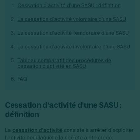
Cessation d’activité d’une SASU : définition
Création d'EURL
Toutes les modifications
Je suis autonome
Création de SASU
Je souhaite être accompagné
La cessation d’activité volontaire d’une SASU
Création de SARL
Création de SAS
Création de SCI
La cessation d’activité temporaire d’une SASU
Création d'association
Découvrez notre cabinet d'expertise
Aides à la création d’entreprise
La cessation d’activité involontaire d’une SASU
comptable LS Compta
Ouverture compte pro
Fermeture d’une entreprise
Tableau comparatif des procédures de
cessation d'activité en SASU
FAQ
Création d'entreprise
Cessation d’activité d’une SASU :
définition
La
cessation d’activité
consiste à arrêter d’exploiter
l’activité pour laquelle la société a été créée.