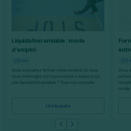
Liquidation amiable : mode
Form
d’emploi
entr
5 mn
3 
Vous souhaitez fermer votre société, et vous
Vous s
vous interrogez sur la procédure à suivre pour
activi
une liquidation amiable ? Tous nos conseils.
rempli
mode d
Lire la suite
Slide précédente
Slide suivante