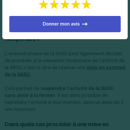
La cessation d’activité temporaire
d’une SASU
Donner mon avis
Qu’est-ce qu’une cessation d’activité
temporaire ?
L’associé unique de la SASU peut également décider
de procéder à la cessation temporaire de l’activité de
la SASU, c’est-à-dire de réaliser une
mise en sommeil
de la SASU
.
Cela permet de
suspendre l’activité de la SASU
sans avoir à la fermer
. Il est donc possible de
reprendre l’activité à tout moment, dans un délai de 2
ans maximum.
Dans quels cas procéder à une mise en