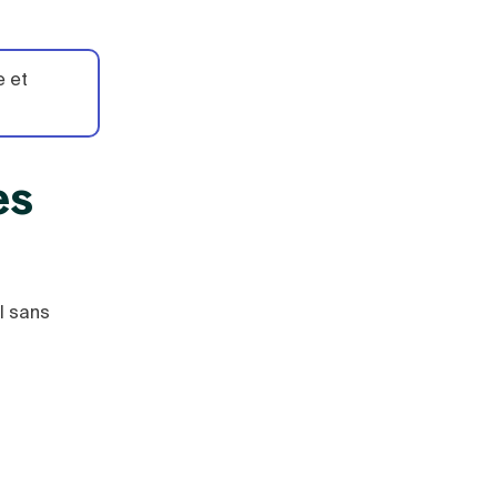
e et
es
l sans