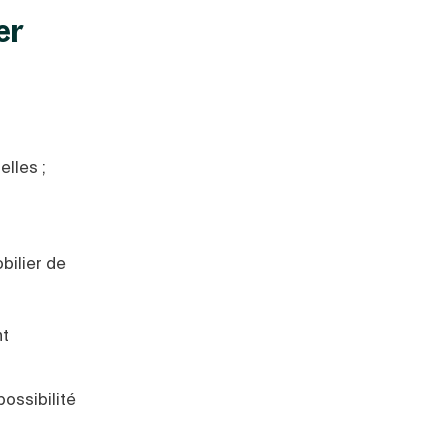
er
elles ;
bilier de
nt
possibilité