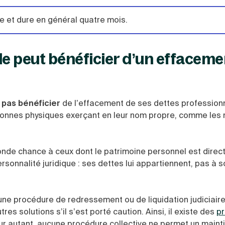
e et dure en général quatre mois.
e peut bénéficier d’un effaceme
 pas bénéficier
de l’effacement de ses dettes professionn
sonnes physiques exerçant en leur nom propre, comme les 
conde chance à ceux dont le patrimoine personnel est dire
sonnalité juridique : ses dettes lui appartiennent, pas à s
 une procédure de redressement ou de liquidation judiciaire
res solutions s’il s’est porté caution. Ainsi, il existe des
p
Pour autant, aucune procédure collective ne permet un maint