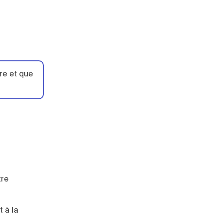
re et que
tre
 à la