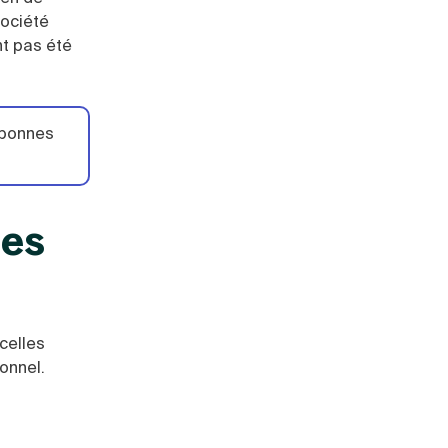
société
nt pas été
s bonnes
les
celles
onnel.