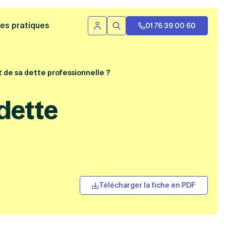
 bannière
es pratiques
01 76 39 00 60
Se connecter
Rechercher
de sa dette professionnelle ?
dette
Télécharger la fiche en PDF