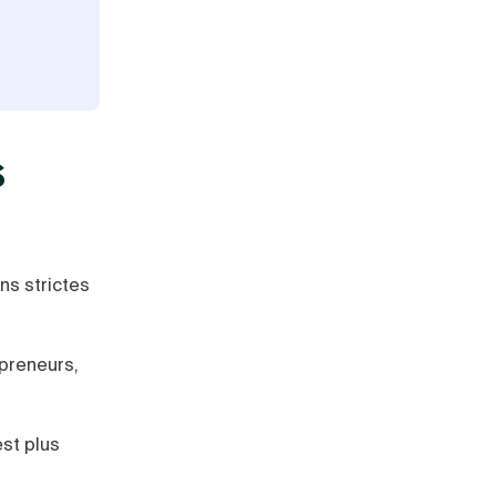
s
ons strictes
preneurs,
est plus