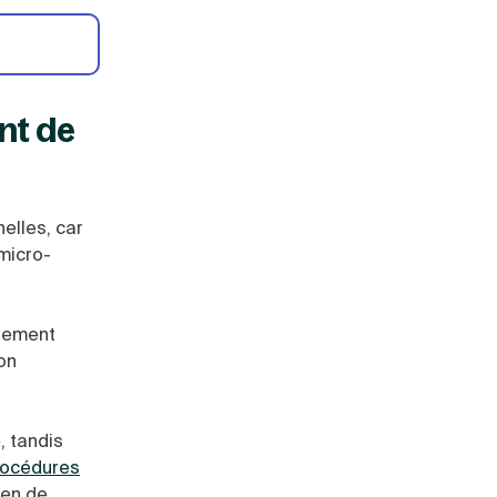
nt de
elles, car
micro-
ctement
on
, tandis
rocédures
ien de