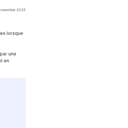
0 novembre 2025
ses lorsque
par une
nt en