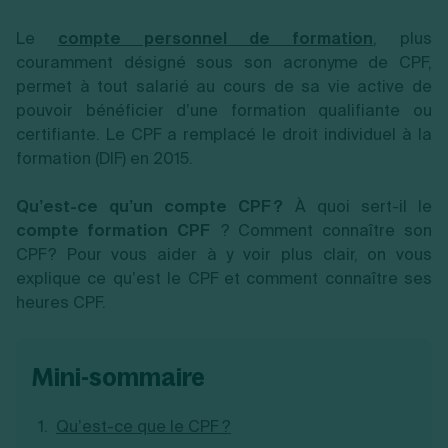
Vente en ligne
Fiches SASU
Micro entreprise
Cession d'actions
Services aux entreprises
Fiches SAS
Le
LMNP
compte personnel de formation
, plus
Transmission universelle de patrimoine
Construction/travaux
Fiches EURL
Par métier
Augmentation de capital
couramment désigné sous son acronyme de CPF,
Restauration
Fiches SARL
Réduction de capital
permet à tout salarié au cours de sa vie active de
Commerce
Fiches SCI
Gérer son entreprise
Conseil/finance
Transport
pouvoir bénéficier d’une formation qualifiante ou
Fiches auto-entrepreneur
Vente en ligne
Autres
certifiante. Le CPF a remplacé le droit individuel à la
Fiches association
Services aux entreprises
Gestion comptable
Ressources
formation (DIF) en 2015.
Toutes les fiches sur la création
Construction/travaux
Approbation des comptes
Autres démarches
Restauration
Dépôt de marque
Simulateur de choix de forme juridique
Qu’est-ce qu’un compte CPF ?
À quoi sert-il le
Commerce
Recherche d'antériorité
Calcul de charges sociales
compte formation CPF
? Comment connaître son
Gestion d’entreprise
Transport
Protection des créations
Estimation du coût de création
Fermeture d’entreprise
CPF ? Pour vous aider à y voir plus clair, on vous
Autres
Confidentialité de l'adresse du dirigeant
Calcul d'éligibilité à l'ACRE
Exercice d’un métier
Par fonctionnalité
Fermer son entreprise
explique ce qu’est le CPF et comment connaître ses
Vérification de la disponibilité du nom d'entreprise
Recouvrement de factures
heures CPF.
Générateur de mentions légales
Gérer ses salariés
Logiciel de facturation
Radiation auto entrepreneur
Sélection de fiches pratiques
Logiciel de comptabilité
Mise en sommeil
Gestion des achats
Dissolution-liquidation
mini-sommaire
Ouvrir sa société
Gestion de la trésorerie
Création d'entreprise
Dépôt de bilan
Création d'entreprise
Bilans et déclarations fiscales
Création de micro-entreprise
Qu’est-ce que le CPF ?
Par besoin
Devenir auto entrepreneur