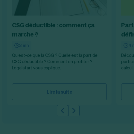
CSG déductible : comment ça
Part
marche ?
défi
3 mn
4 
Qu’est-ce que la CSG ? Quelle est la part de
Découv
CSG déductible ? Comment en profiter ?
partic
Legalstart vous explique.
calcul
Lire la suite
Slide précédente
Slide suivante