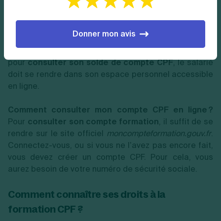
Comment consulter son compte CPF ?
Donner mon avis
Jusqu'au changement en 2014, il était possible de
trouver les heures DIF sur la fiche de paie. Aujourd’hui,
pour
consulter son solde de compte CPF
, le salarié
doit se rendre dans son espace personnel accessible
en ligne.
Comment consulter mon compte CPF en ligne ?
Pour
consulter son compte formation
, il suffit de se
rendre sur le site officiel
moncompteformation.gouv.fr
.
Connectez-vous, ou si vous ne l’avez pas encore fait,
vous devez créer un compte CPF. Pour cela, vous
aurez besoin de votre numéro de sécurité sociale.
Comment connaître ses droits à la
formation CPF ?