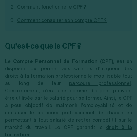
Création d'EURL
Toutes les modifications
Comment fonctionne le CPF ?
Je suis autonome
Création de SASU
Je souhaite être accompagné
Création de SARL
Comment consulter son compte CPF ?
Création de SAS
Création de SCI
Création d'association
Découvrez notre cabinet d'expertise
Qu’est-ce que le CPF ?
Aides à la création d’entreprise
comptable LS Compta
Ouverture compte pro
Fermeture d’une entreprise
Le
Compte Personnel de Formation (CPF)
, est un
dispositif qui permet aux salariés d’acquérir des
droits à la formation professionnelle mobilisable tout
Création d'entreprise
au long de leur
parcours professionnel
.
Concrètement, c’est une somme d’argent pouvant
être utilisée par le salarié pour se former. Ainsi, le CPF
a pour objectif de maintenir l’employabilité et de
sécuriser le parcours professionnel de chacun en
permettant à tout salarié de rester compétitif sur le
marché du travail. Le CPF garantit le
droit à la
formation
.