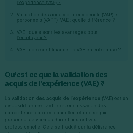
l’expérience (VAE) ?
Création d'EURL
Toutes les modifications
Je suis autonome
Création de SASU
Validation des acquis professionnels (VAP) et
Je souhaite être accompagné
Création de SARL
personnels (VAPP), VAE : quelle différence ?
Création de SAS
Création de SCI
VAE : quels sont les avantages pour
Création d'association
l’employeur ?
Découvrez notre cabinet d'expertise
Aides à la création d’entreprise
comptable LS Compta
Ouverture compte pro
VAE : comment financer la VAE en entreprise ?
Fermeture d’une entreprise
Qu’est-ce que la validation des
Création d'entreprise
acquis de l’expérience (VAE) ?
La
validation des acquis de l’expérience
(VAE) est un
dispositif permettant la reconnaissance des
compétences professionnelles et des acquis
personnels assimilés durant une activité
professionnelle. Cela se traduit par la délivrance