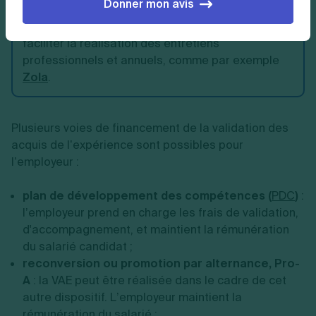
Donner mon avis
☝️
À noter
: certaines solutions existent pour
faciliter la réalisation des entretiens
professionnels et annuels, comme par exemple
Zola
.
Plusieurs voies de financement de la validation des
acquis de l’expérience sont possibles pour
l’employeur :
plan de développement des compétences (
PDC
)
:
l’employeur prend en charge les frais de validation,
d'accompagnement, et maintient la rémunération
du salarié candidat ;
reconversion ou promotion par alternance, Pro-
A
: la VAE peut être réalisée dans le cadre de cet
autre dispositif. L’employeur maintient la
rémunération du salarié ;