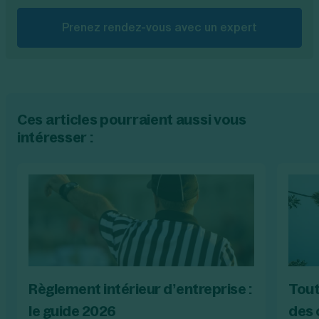
Prenez rendez-vous avec un expert
Ces articles pourraient aussi vous
intéresser :
Règlement intérieur d’entreprise :
Tout
le guide 2026
des 