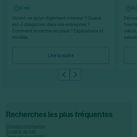
4 mn
4 
Qu’est-ce qu’un règlement intérieur ? Quand
Découv
est-il obligatoire dans une entreprise ?
foncti
Comment le mettre en place ? Explications et
calcul
modèle.
salari
Lire la suite
Slide précédente
Slide suivante
Recherches les plus fréquentes
Creation entreprise
Société de fait
Delai creation SASU