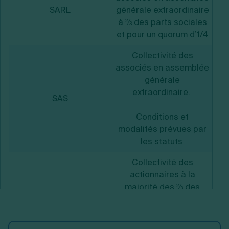
SARL
générale extraordinaire
à ⅔ des parts sociales
et pour un quorum d’1/4
Collectivité des
associés en assemblée
générale
extraordinaire.
SAS
Conditions et
modalités prévues par
les statuts
Collectivité des
actionnaires à la
majorité des ⅔ des
SA
actionnaires présents
(sauf cas contraire
prévu par la loi)