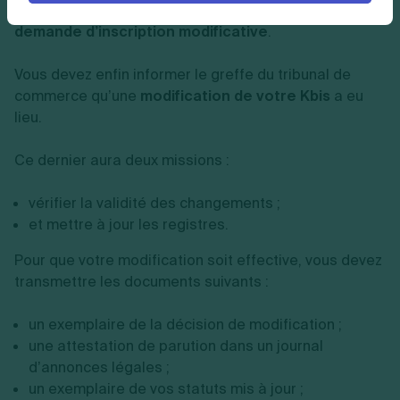
Il s’agit de la dernière étape : le
dépôt d’une
demande d’inscription modificative
.
Vous devez enfin informer le greffe du tribunal de
commerce qu’une
modification de votre Kbis
a eu
lieu.
Ce dernier aura deux missions :
vérifier la validité des changements ;
et mettre à jour les registres.
Pour que votre modification soit effective, vous devez
transmettre les documents suivants :
un exemplaire de la décision de modification ;
une attestation de parution dans un journal
d’annonces légales ;
un exemplaire de vos statuts mis à jour ;