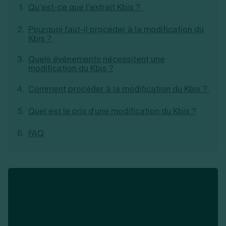
Qu’est-ce que l’extrait Kbis ?
Création d'EURL
Toutes les modifications
Je suis autonome
Création de SASU
Je souhaite être accompagné
Pourquoi faut-il procéder à la modification du
Création de SARL
Kbis ?
Création de SAS
Création de SCI
Quels événements nécessitent une
Création d'association
Découvrez notre cabinet d'expertise
modification du Kbis ?
Aides à la création d’entreprise
comptable LS Compta
Ouverture compte pro
Comment procéder à la modification du Kbis ?
Fermeture d’une entreprise
Quel est le prix d'une modification du Kbis ?
FAQ
Création d'entreprise