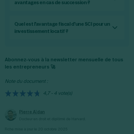
parts à des tiers, restreignant la liquidité des
avantages en cas de succession ?
parts.
La SCI permet de transmettre des parts
sociales plutôt que des biens immobiliers en
direct, ce qui simplifie le partage entre
Quel est l'avantage fiscal d'une SCI pour un
héritiers et peut optimiser fiscalement les
investissement locatif ?
droits de succession grâce aux abattements
Une SCI peut offrir des avantages fiscaux
sur les parts.
pour l'investissement locatif, notamment en
permettant la déduction de certaines
Abonnez-vous à la newsletter mensuelle de tous
charges (travaux, intérêts d'emprunt) et en
les entrepreneurs 🚀
optimisant l'imposition des revenus locatifs
selon le régime fiscal choisi (Impôt sur le
Note du document :
Revenu ou Impôt sur les Sociétés).
4,7 - 4 vote(s)
Pierre Aïdan
Docteur en droit et diplômé de Harvard.
Fiche mise à jour le
20 octobre 2025