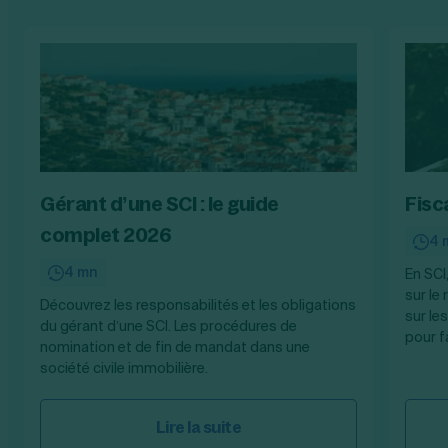
Gérant d’une SCI : le guide
Fisca
complet 2026
4 
4 mn
En SCI
sur le
Découvrez les responsabilités et les obligations
sur les
du gérant d’une SCI. Les procédures de
pour f
nomination et de fin de mandat dans une
société civile immobilière.
Lire la suite