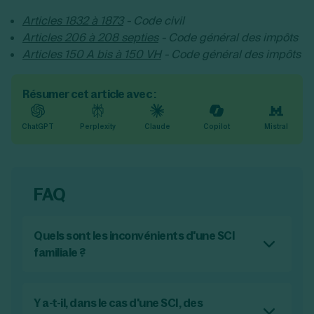
Articles 1832 à 1873
- Code civil
Articles 206 à 208 septies
- Code général des impôts
Articles 150 A bis à 150 VH
- Code général des impôts
Résumer cet article avec :
ChatGPT
Perplexity
Claude
Copilot
Mistral
FAQ
Quels sont les inconvénients d'une SCI
familiale ?
La gestion d'une SCI familiale peut être
complexifiée par les relations personnelles,
et les statuts peuvent limiter la cession de
Y a-t-il, dans le cas d'une SCI, des