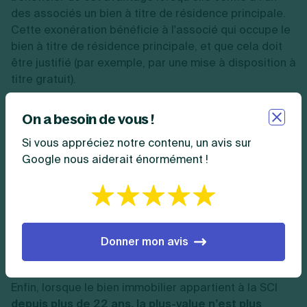
des associés un bien à titre de résidence principale.
Cette exonération bénéficie à l'associé qui occupe le
bien à titre de résidence principale, et que cela doit
être justifié (par exemple, par une mise à disposition à
titre gratuit).
En outre, bien qu’il s’agisse d’une société, c’est le
On a besoin de vous !
régime des plus-values immobilières des
Si vous appréciez notre contenu, un avis sur
particuliers qui s’applique
aux cessions de biens.
Google nous aiderait énormément !
❓Question fréquente :
qu'est-ce qu'une plus-
value ? C’est la différence entre le prix
d’acquisition et le prix de cession qui vous permet
de déterminer la plus-value.
Donner mon avis
Enfin, lorsque le bien immobilier appartient à la SCI
depuis plus de 22 ans, la plus-value n’est plus