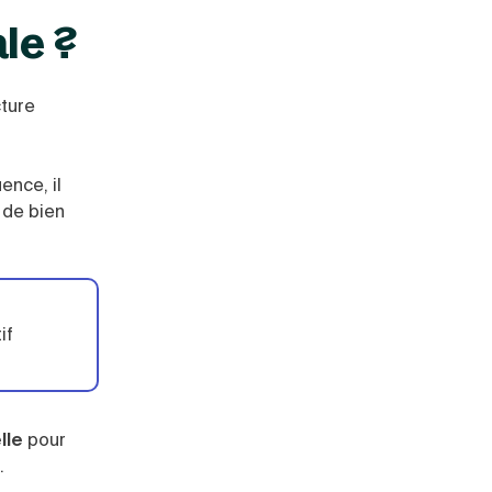
le ?
cture
ence, il
 de bien
if
lle
pour
.