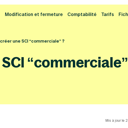
Cliquez ici pour reprendre votre démarche
Fermer la
e
Modification et fermeture
Comptabilité
Tarifs
Fich
créer une SCI “commerciale” ?
e SCI “commerciale”
Mis à jour le