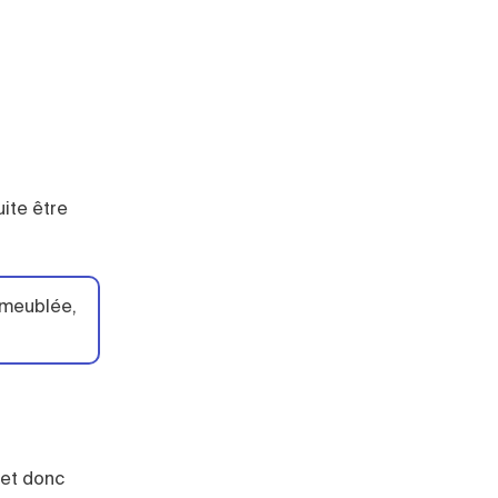
ite être
n meublée,
 et donc