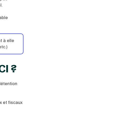
al.
table
t à elle
tc.)
CI ?
détention
 et fiscaux