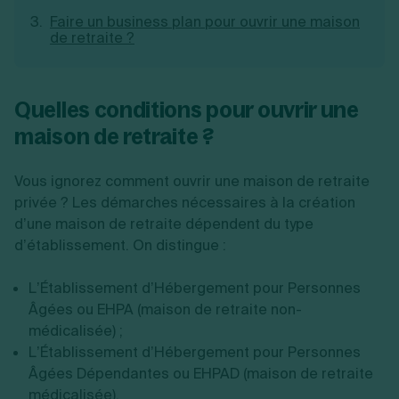
Création d'EURL
Toutes les modifications
Faire un business plan pour ouvrir une maison
Je suis autonome
Création de SASU
de retraite ?
Je souhaite être accompagné
Création de SARL
Création de SAS
Création de SCI
Quelles conditions pour ouvrir une
Création d'association
Découvrez notre cabinet d'expertise
Aides à la création d’entreprise
maison de retraite ?
comptable LS Compta
Ouverture compte pro
Fermeture d’une entreprise
Vous ignorez comment ouvrir une maison de retraite
privée ? Les démarches nécessaires à la création
d’une maison de retraite dépendent du type
Création d'entreprise
d’établissement. On distingue :
L’Établissement d’Hébergement pour Personnes
Âgées ou EHPA (maison de retraite non-
médicalisée) ;
L’Établissement d’Hébergement pour Personnes
Âgées Dépendantes ou EHPAD (maison de retraite
médicalisée).