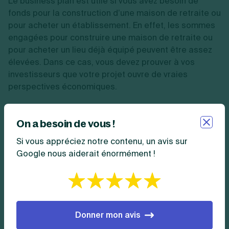
Le business plan est utile si vous avez besoin de
fonds pour la construction d’une maison de retraite ou
pour acheter un établissement. En effet, les sommes
engagées pour construire une maison de retraite ou
pour acheter un lieu déjà équipé peuvent être assez
élevées. Dans ce cas, vous devez prouver à vos
investisseurs que votre projet ouvre de vraies
perspectives économiques.
Le business plan doit contenir :
On a besoin de vous !
La description de l’établissement (emplacement,
Si vous appréciez notre contenu, un avis sur
superficie, etc.) ;
Google nous aiderait énormément !
La copie de votre projet de statuts de société ;
L’étude de marché (de la concurrence et du public) ;
Le seuil de rentabilité de l’établissement ;
Le plan de financement complet.
Donner mon avis
Désormais, vous savez comment ouvrir une maison de