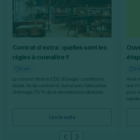
Contrat d’extra : quelles sont les
Ouvri
règles à connaître ?
étap
3 mn
3 
Le contrat d'extra (CDD d'usage) : conditions,
Vous n
durée, fin du contrat et cumul avec l'allocation
une fr
chômage (70 % de la rémunération déduite).
pour o
rapide
Lire la suite
Slide précédente
Slide suivante