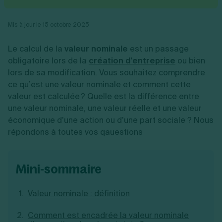
Vente en ligne
Fiches SASU
Micro entreprise
Cession d'actions
Services aux entreprises
Fiches SAS
LMNP
Transmission universelle de patrimoine
Construction/travaux
Mis à jour le 15 octobre 2025
Fiches EURL
Par métier
Augmentation de capital
Restauration
Fiches SARL
Réduction de capital
Commerce
Le calcul de la
valeur nominale
est un passage
Fiches SCI
Gérer son entreprise
Conseil/finance
Transport
Fiches auto-entrepreneur
obligatoire lors de la
création d’entreprise
ou bien
Vente en ligne
Autres
Fiches association
lors de sa modification. Vous souhaitez comprendre
Services aux entreprises
Gestion comptable
Ressources
Toutes les fiches sur la création
ce qu’est une valeur nominale et comment cette
Construction/travaux
Approbation des comptes
Autres démarches
Restauration
Dépôt de marque
valeur est calculée ? Quelle est la différence entre
Simulateur de choix de forme juridique
Commerce
Recherche d'antériorité
une valeur nominale, une valeur réelle et une valeur
Calcul de charges sociales
Gestion d’entreprise
Transport
Protection des créations
Estimation du coût de création
économique d’une action ou d’une part sociale ? Nous
Fermeture d’entreprise
Autres
Confidentialité de l'adresse du dirigeant
Calcul d'éligibilité à l'ACRE
répondons à toutes vos qauestions
Exercice d’un métier
Par fonctionnalité
Fermer son entreprise
Vérification de la disponibilité du nom d'entreprise
Recouvrement de factures
Générateur de mentions légales
Gérer ses salariés
Logiciel de facturation
Radiation auto entrepreneur
Sélection de fiches pratiques
mini-sommaire
Logiciel de comptabilité
Mise en sommeil
Gestion des achats
Dissolution-liquidation
Ouvrir sa société
Gestion de la trésorerie
Création d'entreprise
Dépôt de bilan
Valeur nominale : définition
Création d'entreprise
Bilans et déclarations fiscales
Création de micro-entreprise
Comment est encadrée la valeur nominale
Par besoin
Devenir auto entrepreneur