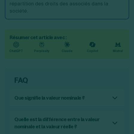
répartition des droits des associés dans la
société.
Résumer cet article avec :
ChatGPT
Perplexity
Claude
Copilot
Mistral
FAQ
Que signifie la valeur nominale ?
La valeur nominale est la valeur de référence
d'un titre (action, part sociale ou obligation) à
un moment donné. Elle est fixée lors de la
Quelle est la différence entre la valeur
création d'une entreprise et sert de base de
nominale et la valeur réelle ?
calcul pour la constitution du capital social.
La valeur nominale et la valeur réelle d'une