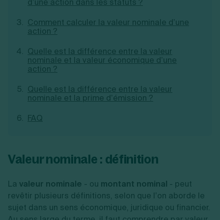
d’une action dans les statuts ?
Création d'EURL
Toutes les modifications
Je suis autonome
Création de SASU
Comment calculer la valeur nominale d’une
Je souhaite être accompagné
Création de SARL
action ?
Création de SAS
Création de SCI
Quelle est la différence entre la valeur
nominale et la valeur économique d’une
Création d'association
Découvrez notre cabinet d'expertise
action ?
Aides à la création d’entreprise
comptable LS Compta
Ouverture compte pro
Quelle est la différence entre la valeur
Fermeture d’une entreprise
nominale et la prime d’émission ?
FAQ
Création d'entreprise
Valeur nominale : définition
La
valeur nominale
- ou
montant nominal
- peut
revêtir plusieurs définitions, selon que l’on aborde le
sujet dans un sens économique, juridique ou financier.
Au sens large du terme, il faut comprendre par valeur