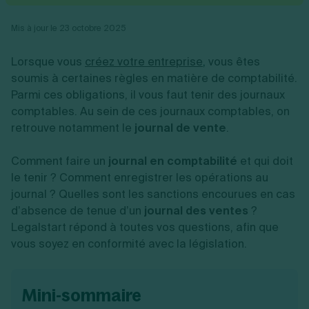
Vente en ligne
Fiches SASU
Micro entreprise
Cession d'actions
Services aux entreprises
Fiches SAS
LMNP
Transmission universelle de patrimoine
Mis à jour le 23 octobre 2025
Construction/travaux
Fiches EURL
Par métier
Augmentation de capital
Restauration
Fiches SARL
Réduction de capital
Commerce
Lorsque vous
créez votre entreprise
,
vous êtes
Fiches SCI
Gérer son entreprise
Conseil/finance
Transport
soumis à certaines règles en matière de comptabilité.
Fiches auto-entrepreneur
Vente en ligne
Autres
Parmi ces obligations, il vous faut tenir des journaux
Fiches association
Services aux entreprises
Gestion comptable
Ressources
comptables. Au sein de ces journaux comptables, on
Toutes les fiches sur la création
Construction/travaux
Approbation des comptes
Autres démarches
retrouve notamment le
journal de vente
.
Restauration
Dépôt de marque
Simulateur de choix de forme juridique
Commerce
Recherche d'antériorité
Calcul de charges sociales
Gestion d’entreprise
Comment faire un
Transport
journal en comptabilité
et qui doit
Protection des créations
Estimation du coût de création
Fermeture d’entreprise
Autres
Confidentialité de l'adresse du dirigeant
le tenir ? Comment enregistrer les opérations au
Calcul d'éligibilité à l'ACRE
Exercice d’un métier
Par fonctionnalité
Fermer son entreprise
journal ? Quelles sont les sanctions encourues en cas
Vérification de la disponibilité du nom d'entreprise
Recouvrement de factures
Générateur de mentions légales
d’absence de tenue d’un
journal des ventes
?
Gérer ses salariés
Logiciel de facturation
Radiation auto entrepreneur
Legalstart répond à toutes vos questions, afin que
Sélection de fiches pratiques
Logiciel de comptabilité
Mise en sommeil
vous soyez en conformité avec la législation.
Gestion des achats
Dissolution-liquidation
Ouvrir sa société
Gestion de la trésorerie
Création d'entreprise
Dépôt de bilan
Création d'entreprise
Bilans et déclarations fiscales
mini-sommaire
Création de micro-entreprise
Par besoin
Devenir auto entrepreneur