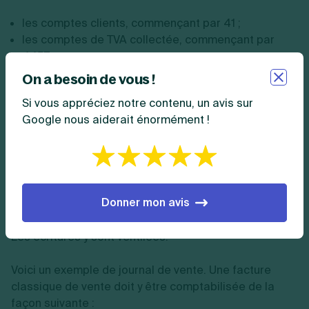
les comptes clients, commençant par 41 ;
les comptes de TVA collectée, commençant par
4457 ;
les comptes de produits, commençant par 70.
On a besoin de vous !
Ainsi, lorsque vous comptabilisez dans un registre vos
Si vous appréciez notre contenu, un avis sur
ventes effectuées, il faut opérer une
scission
entre le
Google nous aiderait énormément !
montant HT et le montant de TVA que vous collectez.
Exemple de journal de vente
Donner mon avis
Le journal de vente se présente généralement sous la
forme d’un tableau contenant différentes colonnes.
Les écritures y sont ventilées.
Voici un exemple de journal de vente. Une facture
classique de vente doit y être comptabilisée de la
façon suivante :