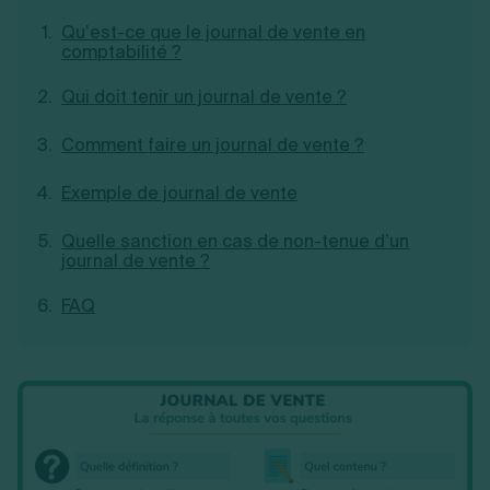
Création d'EURL
Toutes les modifications
Qu’est-ce que le journal de vente en
Je suis autonome
Création de SASU
comptabilité ?
Je souhaite être accompagné
Création de SARL
Création de SAS
Qui doit tenir un journal de vente ?
Création de SCI
Création d'association
Découvrez notre cabinet d'expertise
Comment faire un journal de vente ?
Aides à la création d’entreprise
comptable LS Compta
Ouverture compte pro
Exemple de journal de vente
Fermeture d’une entreprise
Quelle sanction en cas de non-tenue d’un
journal de vente ?
Création d'entreprise
FAQ