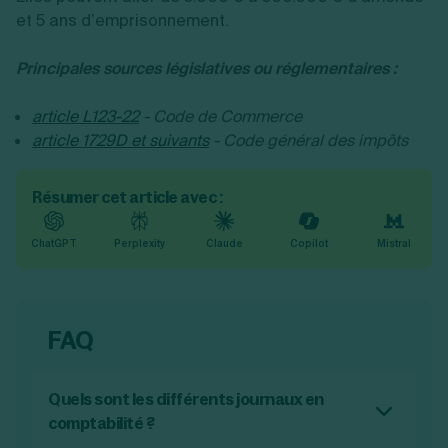
et 5 ans d’emprisonnement.
Principales sources législatives ou réglementaires :
article L123-22
- Code de Commerce
article 1729D et suivants
- Code général des impôts
Résumer cet article avec :
ChatGPT
Perplexity
Claude
Copilot
Mistral
FAQ
Quels sont les différents journaux en
comptabilité ?
Les différents journaux en comptabilité sont