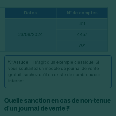
Dates
N° de comptes
411
23/09/2024
4457
701
V
💡
Astuce
: il s’agit d’un exemple classique. Si
vous souhaitez un modèle de journal de vente
gratuit, sachez qu’il en existe de nombreux sur
internet.
Quelle sanction en cas de non-tenue
d’un journal de vente ?