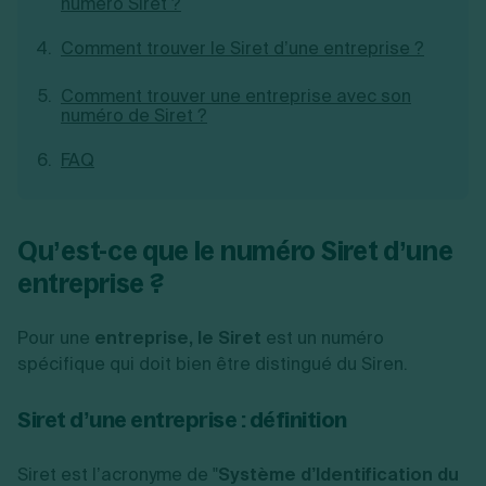
numéro Siret ?
Création d'EURL
Toutes les modifications
Je suis autonome
Création de SASU
Comment trouver le Siret d’une entreprise ?
Je souhaite être accompagné
Création de SARL
Création de SAS
Comment trouver une entreprise avec son
Création de SCI
numéro de Siret ?
Création d'association
Découvrez notre cabinet d'expertise
Aides à la création d’entreprise
FAQ
comptable LS Compta
Ouverture compte pro
Fermeture d’une entreprise
Qu’est-ce que le numéro Siret d’une
entreprise ?
Création d'entreprise
Pour une
entreprise, le Siret
est un numéro
spécifique qui doit bien être distingué du Siren.
Siret d’une entreprise : définition
Siret est l’acronyme de "
Système d’Identification du