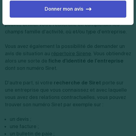
commerce. Vous pouvez alors trouver le numéro Siret
Donner mon avis
d’une entreprise en renseignant au moins sa
dénomination, c’est-à-dire son nom officiel. Vous
pouvez affiner votre recherche en complétant les
champs famille d’activité, où et/ou type d’entreprise.
Vous avez également la possibilité de demander un
avis de situation au
répertoire Sirene
. Vous obtiendrez
alors une sorte de
fiche d’identité de l’entreprise
dont son numéro Siret.
D’autre part, si votre
recherche de Siret
porte sur
une entreprise que vous connaissez et avec laquelle
vous avez des relations contractuelles, vous pouvez
trouver son numéro Siret par exemple sur :
un devis ;
une facture ;
un bulletin de paie ;