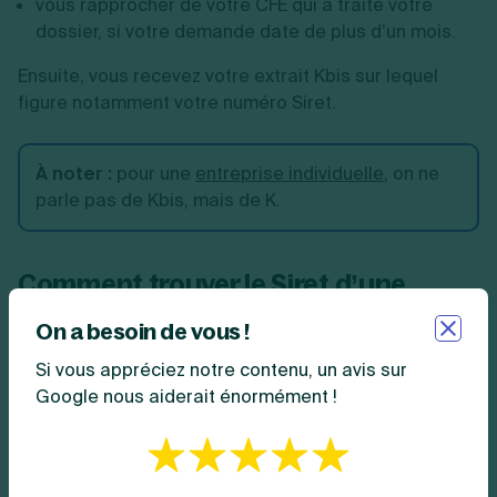
vous rapprocher de votre CFE qui a traité votre
dossier, si votre demande date de plus d’un mois.
Ensuite, vous recevez votre extrait Kbis sur lequel
figure notamment votre numéro Siret.
À noter
:
pour une
entreprise individuelle
, on ne
parle pas de Kbis, mais de K.
Comment trouver le Siret d’une
entreprise ?
On a besoin de vous !
Si vous appréciez notre contenu, un avis sur
Si vous souhaitez vérifier le
numéro Siret d’une
Google nous aiderait énormément !
entreprise
, plusieurs options s’offrent à vous.
Tout d’abord, vous pouvez consulter le site internet
infogreffe.fr qui est le site officiel du tribunal de