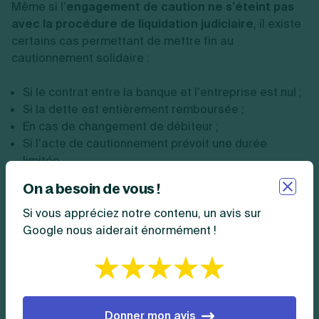
Même si l’
engagement de caution ne s’éteint pas
avec la procédure de liquidation judiciaire
, il existe
certains cas permettant de mettre fin au
cautionnement solidaire :
Si le contrat entre la banque et l’entreprise est nul ;
Si la dette est entièrement remboursée ;
En cas de changement de débiteur ;
Si l’acte de cautionnement prévoit une durée
limitée.
On a besoin de vous !
Pour en savoir plus, n’hésitez pas à consulter nos
fiches sur les
entreprises en difficulté
.
Si vous appréciez notre contenu, un avis sur
Google nous aiderait énormément !
Résumer cet article avec :
ChatGPT
Perplexity
Claude
Copilot
Mistral
Donner mon avis