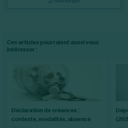
Téléchargez
Ces articles pourraient aussi vous
intéresser :
Déclaration de créances :
Dépô
contexte, modalités, absence
(202