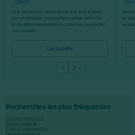
4 mn
4 
Une déclaration de créances doit être établie
Qu’est
par un créancier lorsque l’entreprise débitrice
un dép
entre dans une procédure collective. Legalstart
Legals
vous éclaire.
Lire la suite
Slide précédente
Slide suivante
Recherches les plus fréquentes
Creation entreprise
Statut juridique
Creation association
Devenir freelance