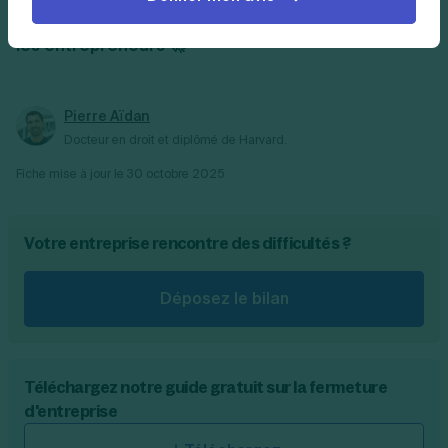
Abonnez-vous à la newsletter mensuelle de tous
les entrepreneurs 🚀
Pierre Aïdan
Docteur en droit et diplômé de Harvard.
Fiche mise à jour le
30 octobre 2025
Votre entreprise rencontre des difficultés ?
Déposez le bilan
Téléchargez notre guide gratuit sur la fermeture
d'entreprise