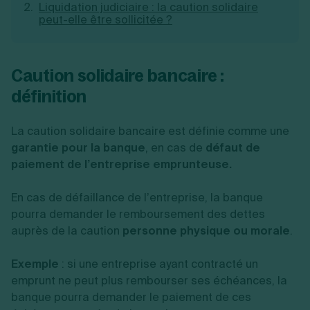
Liquidation judiciaire : la caution solidaire
Création d'EURL
Toutes les modifications
peut-elle être sollicitée ?
Je suis autonome
Création de SASU
Je souhaite être accompagné
Création de SARL
Création de SAS
Caution solidaire bancaire :
Création de SCI
Création d'association
Découvrez notre cabinet d'expertise
définition
Aides à la création d’entreprise
comptable LS Compta
Ouverture compte pro
Fermeture d’une entreprise
La caution solidaire bancaire est définie comme une
garantie pour la banque
, en cas de
défaut de
paiement de l’entreprise emprunteuse.
Création d'entreprise
En cas de défaillance de l’entreprise, la banque
pourra demander le remboursement des dettes
auprès de la caution
personne physique ou morale
.
Exemple
: si une entreprise ayant contracté un
emprunt ne peut plus rembourser ses échéances, la
banque pourra demander le paiement de ces