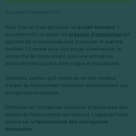
Vente en ligne
Fiches SASU
Micro entreprise
Cession d'actions
Services aux entreprises
Fiches SAS
LMNP
Transmission universelle de patrimoine
Mis à jour le 03 novembre 2025
Construction/travaux
Fiches EURL
Par métier
Augmentation de capital
Restauration
Fiches SARL
Réduction de capital
Commerce
Vous êtes en train de lancer un
projet innovant
?
Fiches SCI
Gérer son entreprise
Conseil/finance
Transport
Autrement dit, un projet de
création d’entreprise
qui
Fiches auto-entrepreneur
Vente en ligne
Autres
apporte de la nouveauté pour bousculer le marché
Fiches association
Services aux entreprises
Gestion comptable
Ressources
existant ? Comme pour tout projet d’entreprise, la
Toutes les fiches sur la création
Construction/travaux
Approbation des comptes
Autres démarches
recherche de financement pour une entreprise
Restauration
Dépôt de marque
Simulateur de choix de forme juridique
innovante peut parfois être longue et fastidieuse.
Commerce
Recherche d'antériorité
Calcul de charges sociales
Gestion d’entreprise
Transport
Protection des créations
Estimation du coût de création
Fermeture d’entreprise
Autres
Confidentialité de l'adresse du dirigeant
Toutefois, sachez qu’il existe un certain nombre
Calcul d'éligibilité à l'ACRE
Exercice d’un métier
Par fonctionnalité
Fermer son entreprise
d’aides au financement destinées exclusivement aux
Vérification de la disponibilité du nom d'entreprise
Recouvrement de factures
Générateur de mentions légales
entreprises innovantes.
Gérer ses salariés
Logiciel de facturation
Radiation auto entrepreneur
Sélection de fiches pratiques
Logiciel de comptabilité
Mise en sommeil
Définition de l’entreprise innovante et panorama des
Gestion des achats
Dissolution-liquidation
modes de financements
qui existent, Legalstart vous
Ouvrir sa société
Gestion de la trésorerie
Création d'entreprise
Dépôt de bilan
éclaire sur le
financement des entreprises
Création d'entreprise
Bilans et déclarations fiscales
innovantes
.
Création de micro-entreprise
Par besoin
Devenir auto entrepreneur