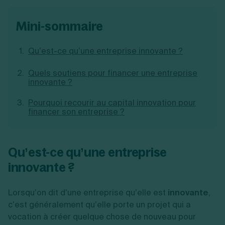
Création d'EURL
Toutes les modifications
Je suis autonome
Création de SASU
mini-sommaire
Je souhaite être accompagné
Création de SARL
Création de SAS
Qu’est-ce qu’une entreprise innovante ?
Création de SCI
Création d'association
Découvrez notre cabinet d'expertise
Quels soutiens pour financer une entreprise
Aides à la création d’entreprise
comptable LS Compta
innovante ?
Ouverture compte pro
Fermeture d’une entreprise
Pourquoi recourir au capital innovation pour
financer son entreprise ?
Création d'entreprise
Qu’est-ce qu’une entreprise
innovante ?
Lorsqu’on dit d’une entreprise qu’elle est
innovante
,
c’est généralement qu’elle porte un projet qui a
vocation à créer quelque chose de nouveau pour