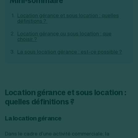
mini-sommaire
Création d'EURL
Toutes les modifications
Je suis autonome
Création de SASU
Location gérance et sous location : quelles
Je souhaite être accompagné
Création de SARL
définitions ?
Création de SAS
Création de SCI
Location gérance ou sous location : que
Création d'association
choisir ?
Découvrez notre cabinet d'expertise
Aides à la création d’entreprise
comptable LS Compta
Ouverture compte pro
La sous location gérance : est-ce possible ?
Fermeture d’une entreprise
Création d'entreprise
Location gérance et sous location :
quelles définitions ?
La location gérance
Dans le cadre d’une activité commerciale, la