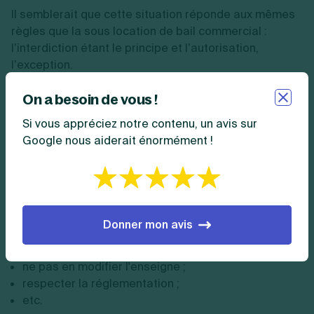
Il semblerait que cette situation réponde aux mêmes
règles que la sous location de bail commercial :
l’interdiction étant le principe et l’autorisation,
l’exception.
On a besoin de vous !
Toutefois, le locataire-gérant a de nombreuses
responsabilités et obligations envers le propriétaire
Si vous appréciez notre contenu, un avis sur
comme :
Google nous aiderait énormément !
exploiter le fonds conformément à sa destination
(c’est-à-dire pour la même activité) ;
en assurer la gestion de telle sorte qu’il ne perde
pas de valeur ;
Donner mon avis
entretenir le matériel, les locaux et les éléments de
propriété intellectuelle (brevets) ;
ne pas en modifier l'enseigne ;
respecter la réglementation ;
etc.