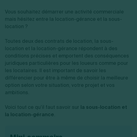
Vente en ligne
Fiches SASU
Micro entreprise
Cession d'actions
Services aux entreprises
Fiches SAS
Vous souhaitez démarrer une activité commerciale
LMNP
Transmission universelle de patrimoine
Construction/travaux
Fiches EURL
Par métier
Augmentation de capital
mais hésitez entre la location-gérance et la sous-
Restauration
Fiches SARL
Réduction de capital
location ?
Commerce
Fiches SCI
Gérer son entreprise
Conseil/finance
Transport
Fiches auto-entrepreneur
Vente en ligne
Autres
Toutes deux des contrats de location, la sous-
Fiches association
Services aux entreprises
Gestion comptable
Ressources
location et la location-gérance répondent à des
Toutes les fiches sur la création
Construction/travaux
Approbation des comptes
conditions précises et emportent des conséquences
Autres démarches
Restauration
Dépôt de marque
Simulateur de choix de forme juridique
juridiques particulières pour les loueurs comme pour
Commerce
Recherche d'antériorité
Calcul de charges sociales
les locataires. Il est important de savoir les
Gestion d’entreprise
Transport
Protection des créations
Estimation du coût de création
Fermeture d’entreprise
différencier pour être à même de choisir la meilleure
Autres
Confidentialité de l'adresse du dirigeant
Calcul d'éligibilité à l'ACRE
Exercice d’un métier
Par fonctionnalité
Fermer son entreprise
option selon votre situation, votre projet et vos
Vérification de la disponibilité du nom d'entreprise
Recouvrement de factures
ambitions.
Générateur de mentions légales
Gérer ses salariés
Logiciel de facturation
Radiation auto entrepreneur
Sélection de fiches pratiques
Logiciel de comptabilité
Mise en sommeil
Voici tout ce qu’il faut savoir sur
la sous-location et
Gestion des achats
Dissolution-liquidation
la location-gérance
.
Ouvrir sa société
Gestion de la trésorerie
Création d'entreprise
Dépôt de bilan
Création d'entreprise
Bilans et déclarations fiscales
Création de micro-entreprise
Par besoin
Devenir auto entrepreneur